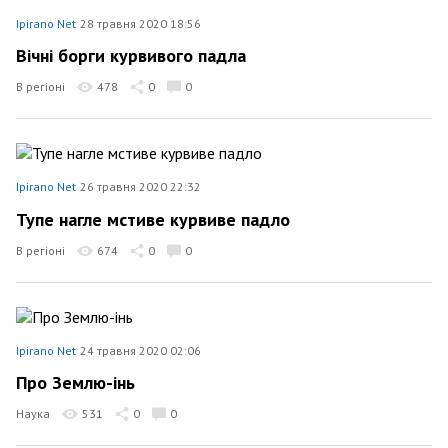
Ipirano Net
28 травня 2020 18:56
Вічні борги курвивого падла
В регіоні
478
0
0
Ipirano Net
26 травня 2020 22:32
Тупе нагле мстиве курвиве падло
В регіоні
674
0
0
Ipirano Net
24 травня 2020 02:06
Про Землю-інь
Наука
531
0
0