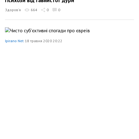
Психози від гавнистої дури
Здоров’я
664
0
0
Ipirano Net
18 травня 2020 20:22
Чисто суб'єктивні спогади про євреїв
Шоу-бізнес
608
0
0
Ipirano Net
18 травня 2020 06:03
Курвиве падло (визначення)
Шоу-бізнес
727
0
0