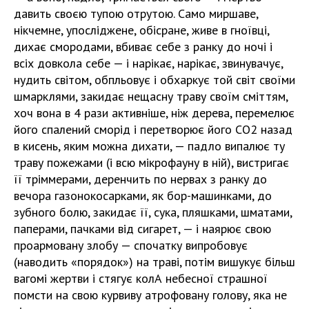
давить своєю тупою отрутою. Само миршаве,
нікчемне, упосліджене, обісране, живе в гноївці,
дихає смородами, вбиває себе з ранку до ночі і
всіх довкола себе — і нарікає, нарікає, звинувачує,
нудить світом, обпльовує і обхаркує той світ своїми
шмарклями, закидає нещасну траву своїм сміттям,
хоч вона в 4 рази активніше, ніж дерева, перемелює
його спалений сморід і перетворює його СО2 назад
в кисень, яким можна дихати, — падло випалює ту
траву пожежами (і всю мікрофауну в ній), вистригає
її тріммерами, деренчить по нервах з ранку до
вечора газонокосарками, як бор-машинками, до
зубного болю, закидає її, сука, пляшками, шматами,
паперами, пачками від сигарет, — і наярює свою
проармовану злобу — спочатку випробовує
(наводить «порядок») на траві, потім вишукує більш
вагомі жертви і стягує колА небесної страшної
помсти на свою курвиву атрофовану голову, яка не