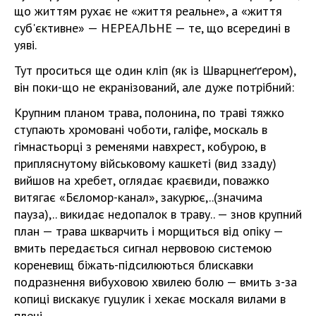
що життям рухає не «життя реальне», а «життя
суб'єктивне» — НЕРЕАЛЬНЕ — те, що всередині в
уяві.
Тут проситься ще один кліп (як із Шварцнеґґером),
він поки-що не екранізований, але дуже потрібний:
Крупним планом трава, полонина, по траві тяжко
ступають хромовані чоботи, галіфе, москаль в
гімнастьорці з ременями навхрест, кобурою, в
припляснутому військовому кашкеті (вид ззаду)
вийшов на хребет, оглядає краєвиди, поважко
витягає «Бєломор-канал», закурює,..(значима
пауза),.. викидає недопалок в траву.. — знов крупний
план — трава шкварчить і морщиться від опіку —
вмить передається сигнал нервовою системою
кореневищ біжать-підсилюються блискавки
подразнення вибуховою хвилею болю — вмить з-за
копиці вискакує гуцулик і хекає москаля вилами в
плечі.