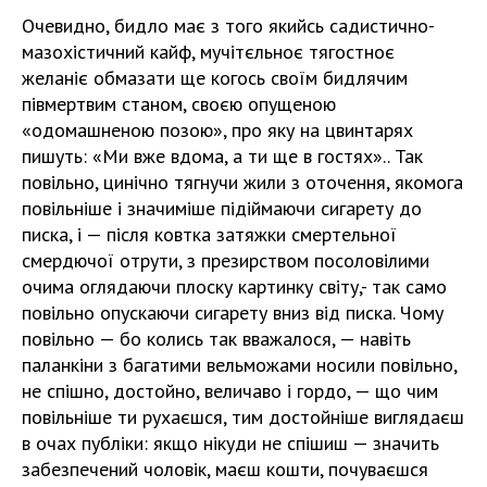
Очевидно, бидло має з того якийсь садистично-
мазохістичний кайф, мучітєльноє тягостноє
желаніє обмазати ще когось своїм бидлячим
півмертвим станом, своєю опущеною
«одомашненою позою», про яку на цвинтарях
пишуть: «Ми вже вдома, а ти ще в гостях».. Так
повільно, цинічно тягнучи жили з оточення, якомога
повільніше і значиміше підіймаючи сигарету до
писка, і — після ковтка затяжки смертельної
смердючої отрути, з презирством посоловілими
очима оглядаючи плоску картинку світу,- так само
повільно опускаючи сигарету вниз від писка. Чому
повільно — бо колись так вважалося, — навіть
паланкіни з багатими вельможами носили повільно,
не спішно, достойно, величаво і гордо, — що чим
повільніше ти рухаєшся, тим достойніше виглядаєш
в очах публіки: якщо нікуди не спішиш — значить
забезпечений чоловік, маєш кошти, почуваєшся