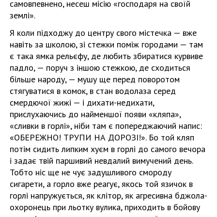
самовпевнено, несеш місію «господаря на своїй
землі».
Я коли підходжу до центру свого містечка — вже
навіть за школою, зі стежки поміж городами — там
є така ямка рельєфу, де любить збиратися курвиве
падло, — поруч з іншою стежкою, де сходиться
більше народу, — мушу ще перед поворотом
стягуватися в комок, в стан водолаза серед
смердючої жижі — і дихати-недихати,
прислухаючись до найменшої появи «кляпа»,
«сливки в горлі», ніби там є попереджаючий напис:
«ОБЕРЕЖНО! ТРУПИ НА ДОРОЗІ!». Бо той кляп
потім сидить липким хуєм в горлі до самого вечора
і задає твій паршивий невдалий вимучений день.
Тобто ніс ще не чує задушливого смороду
сигарети, а горло вже реагує, якось той язичок в
горлі напружується, як клітор, як агресивна бджола-
охоронець при льотку вулика, приходить в бойову