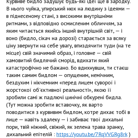
Курвиве бидло задушує будь-які ідеї ще в зародку.
В нього чуйка, упирський нюх на людину з ідеями —
в піднесеному стані, з високими внутрішніми
ритмами, з відповідно осмисленим обличчям, за
яким читається якийсь інший внутрішній світ, — і
воно (бидло, сікач на дорозі) старається за всяку
ціну звернути на себе увагу, впиздячити туди (на те
місце) свій значимий образ, і головне — свій
хамовитий бидлячий сморід, вдихати який
катастрофічно не бажано. Бо вдихнувши, ти стаєш
таким самим бидлом — опущеним, немічним,
бездухим і нікчемним «перед лицем суворої і
жорстокої об'єктивної реальності», якою її
зробили самі ж падлючі цинічні обкурені бидла.
(Тут можна зробити вставочку, як варто
поводитися з курвивим бидлом, котре дихає тобі в
лице — навіть здалеку — і забиває твої дихальні
пори, твій ніжний, свіжий, як зелена трава зранку,
дихальний епітелій :
https://youtu.be/7RqVVGRg8rk
)