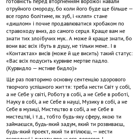
готовність перед вторгненням ворожої навали
отруйного смороду, бо коли його буде ще більше —
все горло болітиме, як зуб, і «кляп» стане
«дишлом» і почне продавлюватися хробаком по
стравоходу вниз, до самого серця. Краще вам не
знати тих злоїбучих мук.. А може й краще знати, бо
вони вас всіх їбуть в душу, не тільки мене.. І в
«Контактах» висів (може й ще висить) такий статус:
«Вас всіх подусить курвиве мертве падло.
(Курвидло — мстиве бидло)»
Ще раз повторимо основну сентенцію здорового
творчого успішного життя: треба нести Світ у собі,
а не Себе у світі, Роботу в собі, а не Себе в роботі,
Науку в собі, а не Себе в науці, Музику в собі, а не
Себе в музиці, Мистецтво в собі, а не Себе в
мистецтві, і т.д., тобто будь-яку сферу, якою ти
займаєшся, будь-який задум, який ти розвиваєш,
будь-який проект, який ти втілюєш, — нести
всередині і думати про нього дорогою. І