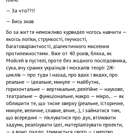
— За что??!!
— Бись знав.
Бо за життя неможливо курвидел чогось навчити —
якоїсь логіки, стрункості, гнучкості,
багатоваріантності, діалектичного мислення
протилежностями.. Вже от 40 років, бляха, як
Мойсей в пустелі, проте без жодного послідовника,
сука, вчу сраних українців і москалів теорії 2Ж-
циклів — про туди і назад, про вдих і видих, про
реальне — ідеальне, минуле — майбутнє,
горизонтальне — вертикальне, релігійне — наукове,
театральне — функціональне, макро — мікро,.. — як
облишити те, що тисне зверху (реальне, історичне,
минуле, величне, славне, вічне,..), і займатися тим,
що всередині — піклуватися про дух, втілювати
задуми, реалізувати ідеї, матеріалізувати проекти,
— а воно, падло, тримається свого — і мертво