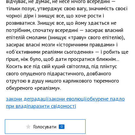
відчуває, не думає, не несе нічого всередині —
тільки позує, утверджує свою вагу, значимість своєї
чорної діри і знищує все, що хоче рости і
розвиватися. Знищує все, що йому здається не
потрібним, спочатку всередині — засирає власний
епітелій смолами (знищує «траву» свого епітелію),
засирає власні мозги «історичними правдами» і
«об'єктивними реаліями сьогодення» — і робить ще
гірше, ніж було, щоб дати просратися ближнім...
Косить все під свій куций світогляд, під плінтус
свого опущеного підарастичного, довбаного
отрутою в душу ницого карликового тюремного
обкуреного «реалізму».
закони деградації
закони еволюції
обкурене падло
при владі
паразити свідомості
Голосувати
0