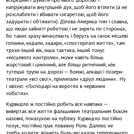
напружувати внутрішній дух, щоб його втілити (а не
розслабляти і вбивати сигаретою, щоб його
задушити і обтяжити). Ділова Америка тим і славна,
що люди зайняті роботою і не зирять по сторонах,
бо таких зразу вичисляють і беруть на гачок місцеві
гопники, кидали, задири, «спостерігачі життя», там
трохи інший вік, інша тактика, інший тонус
«місцевого контролю», може навіть більш
жорстокий і цинічний, але більш ритмічний, ніж
тутешні трупи на дорозі — бомжі, алкаші і позери-
театрали «всі свої», прилипали «друзі людини».. Ну
і звісно: «Господарі на воротях в червоних
чоботях».
Курвидло ж постійно робить все навпаки —
вивертає все життя фальшивим театральним боком
назовні, показухою на публіку. Курвидло постійно
позує, постійно грає поважну Роль. Далеко не
треба ходити: візьміть будь-які кадри теперішнього