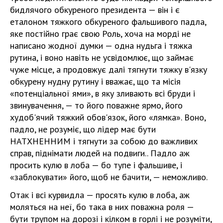
бидлячого обкуреного президента — він і є
еталоном тяжкого обкуреного фальшивого падла,
яке постійно грає свою Роль, хоча на морді не
написано жодної думки — одна нудьга і тяжка
рутина, і воно навіть не усвідомлює, що займає
чуже місце, а продовжує далі тягнути тяжку в'язку
обкурену нудну рутину і вважає, що та місія
«потенціальної ями», в яку зливають всі бруди і
звинувачення, — то його поважне ярмо, його
худоб'ячий тяжкий обов'язок, його «лямка». Воно,
падло, не розуміє, що лідер має бути
НАТХНЕННИМ і тягнути за собою до важливих
справ, піднімати людей на подвиги.. Падло аж
просить кулю в лоба — бо тупе і фальшиве, і
«заблокувати» його, щоб не бачити, — неможливо.
Отак і всі курвидла — просять кулю в лоба, аж
моляться на неї, бо така в них поважна роля —
бути трупом на дорозі і кілком в горлі і не розуміти,