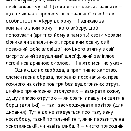
цивілізованому світі (хоча дехто вважає навпаки —
що це якраз є проявом персональної «свободи
особистості»: «Куру де хочу — і здихаю за
компанію з ким хочу — кого виберу, щоб
попозувати (вритися йому в пам'ять) своїм черком
сірника чи запальнички, перед ким освічу свій
поважний фейс зловіщої ночі, кого втягну в свій
смертельний задушливий шлейф, який заліплює
легені невідривною смолою, — і ніхто мені не указ».
— .. Однак, це не свобода, а примітивне хамство,
елементарна образа, попрання песональних прав
кожного на свіже повітря без душогризних отрут,
цинічне приниження оточуючих — засирати кожну
душу липкою отрутою — як срати в кашу чи сцяти в
борщ (для їжі) — так і засмерджувати повітря (для
дихання). Тут ніде не згадується про таку явну
несвободу, такий тотальний гніт, який паразитує на
християнській, чи навіть глибшій — чисто природній