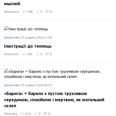
мыслей.
Технології
548
0
0
Ipirano Net
13 травня 2020 21:09
Ілюстрації до теплиць
Технології
582
0
0
Ipirano Net
13 травня 2020 04:53
«Барига» = барило з пустою трухлявою
серединою, спокійною і мертвою, як могильний
склеп
Політика
613
0
0