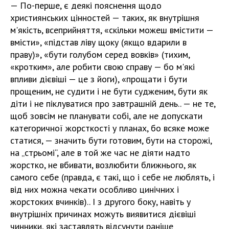
— По-перше, є деякі пояснення щодо
християнських цінностей — таких, як внутрішня
м'якість, всеприйняття, «скільки можеш вмістити —
вмісти», «підстав ліву щоку (якщо вдарили в
праву)», «бути голубом серед вовків» (тихим,
«кротким», але робити свою справу — бо м'які
впливи дієвіші — це з йоги), «прощати і бути
прощеним, не судити і не бути судженим, бути як
діти і не піклуватися про завтрашній день.. — не те,
щоб зовсім не планувати собі, але не допускати
категоричної жорсткості у планах, бо всяке може
статися, — значить бути готовим, бути на сторожі,
на „стрьомі“, але в той же час не діяти надто
жорстко, не вбивати, возлюбити ближнього, як
самого себе (правда, є такі, що і себе не люблять, і
від них можна чекати особливо цинічних і
жорстоких вчинків).. І з другого боку, навіть у
внутрішніх причинах можуть виявитися дієвіші
чинники, які заставлять відсунути раніше