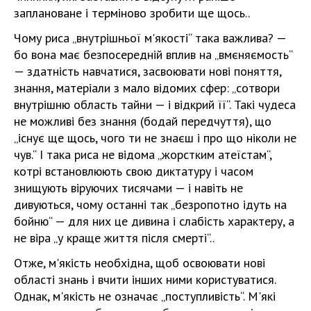
заплановане і терміново зробити ще щось..
Чому риса „внутрішньої м'якості“ така важлива? —
бо вона має безпосередній вплив на „вмєняємость“
— здатність навчатися, засвоювати нові поняття,
знання, матеріали з мало відомих сфер: „сотвори
внутрішню область тайни — і відкрий її“. Такі чудеса
не можливі без знання (бодай передчуття), що
„існує ще щось, чого ти не знаєш і про що ніколи не
чув.“ І така риса не відома „жорстким атеїстам“,
котрі встановлюють свою диктатуру і часом
знищують віруючих тисячами — і навіть не
дивуються, чому останні так „безропотно ідуть на
бойню“ — для них це дивина і слабість характеру, а
не віра „у краще життя після смерті“..
Отже, м'якість необхідна, щоб освоювати нові
області знань і вчити інших ними користуватися.
Однак, м'якість не означає „поступливість“. М'які