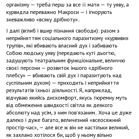
організму — треба перш за все її мати — ту уяву, а
курвидла переважно Макроси — і ігнорують
зневажливо «всяку дрібноту»..
І далі (вглиб і вшир пізнання свободи): разом з
неприйняттям соціального паразитизму «курвивих
трупів», які вбивають власний дух і забивають
Собою людську уяву (передають куті дьогтю,
задушують театральним функціональне, величчю
своєї персони — розвиток іншого «дрібного
плебсу» — вбивають свій дух і паразитують над
суспільним духом) — приходить і неприйняття
результатів їхньої діяльності. Я, наприклад,
відчуваю якийсь дискомфорт, якусь тюремну муть
від обмеження швидкості світла як деякого
абсолюту над усім, з ним пов'язаним.. Хоча це дуже
далеко і дуже багато, величезний «всеосяжний
простір-час», — але все ж він не настільки великий,
як захлано хотілося би, щоб у ньому вільно