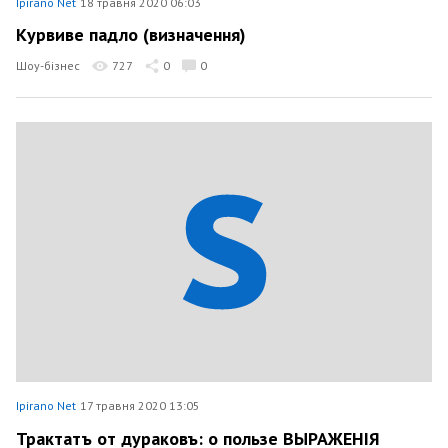
Ipirano Net
18 травня 2020 06:03
Курвиве падло (визначення)
Шоу-бізнес
727
0
0
Ipirano Net
17 травня 2020 13:05
Трактатъ от дураковъ: о пользе ВЫРАЖЕНІЯ