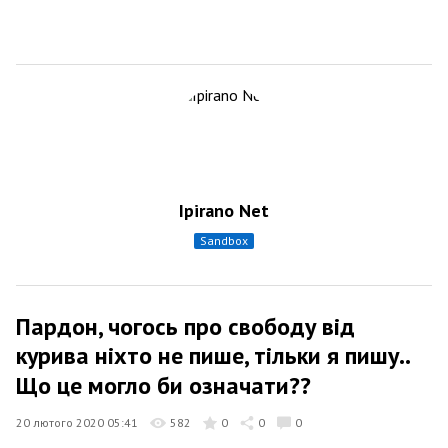
Ipirano Net
sandbox
Пардон, чогось про свободу від
курива ніхто не пише, тільки я пишу..
Що це могло би означати??
20 лютого 2020 05:41
582
0
0
0