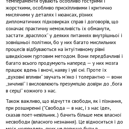
темпераменти бувають особливо гострими і
жорсткими, особливо прискіпливими і критично
мислячими у деталях і нюансах, різних
дипломатичних підковирках справ і договорів, що
означає практичну неможливість їх обманути,
застати „врасплох“ у деяких питаннях внутрішньої і
зовнішньої політики, бо у них багато мислильних
процесів відбуваються на інтуїтивному рівні
швидкісним гуртовим методом. Вони передбачливі і
багато всього продумують наперед — у них мозга
працює вдень і вночі, наяву і уві сні. Проте їх
„духовні впливи“ звучать м'яко і толерантно — вони
„зичливі“ і висловлюють презумпцію довіри до „бога
в серці“ кожного з нас.
Також важливо, що відчуття свободи, як і пізнання,
при розширенні ("Свобода — в нас, і з нас іде»,
сказав поет-невільник..) бачить більше меж власної
несвободи (власного незнання). Це відноситься і до
моїх «курвидел», яких не повинно бути в