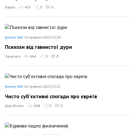
Наука
455
0
0
Ipirano Net
19 травня 2020 20:28
Психози від гавнистої дури
Здоров’я
664
0
0
Ipirano Net
18 травня 2020 20:22
Чисто суб'єктивні спогади про євреїв
Шоу-бізнес
608
0
0