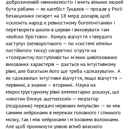
доброзичливій «вмєняємості» і вчить вільних людей
бути рабами — як кагебіст Гундяєв — продав у Росії
безакцизних сигарет на 18 млрд доларів, щоб
«склоніть народ к ревностному богопочітанію» і
перетворити школи в церкви і виховувати там
«войско Хрістово».. Комусь відчуття «твердого
наступу» (незворотнього — по «системі ніпель»
постійнгого тиску) сигаретної отрути на
«толерантну поступливість» м'яких цивілізованих
вихованих характерів — дається на інтуїтивному
рівні, але багатьом його ще треба «доказувати».. А
як «докажеш» інтуїтивні відчуття, якщо відчуття —
первинні, а знання — вторинні.. Наука на
мікроструктурному рівні елементарно доказує, що
«нікотин блокує ацетилхолін — медіатор
(подразник) передачі нервових імпульсів» — як між
самими нейронами в мережах головного і спинного
мозку, так і між нейронами і м'язовими волокнами..
Але щоб проникнути уявою вглиб власного