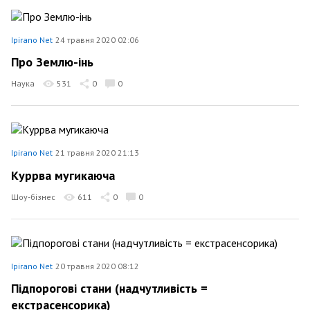
Ipirano Net
24 травня 2020 02:06
Про Землю-інь
Наука
531
0
0
Ipirano Net
21 травня 2020 21:13
Куррва мугикаюча
Шоу-бізнес
611
0
0
Ipirano Net
20 травня 2020 08:12
Підпорогові стани (надчутливість =
екстрасенсорика)