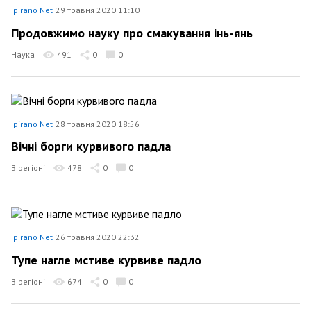
Ipirano Net
29 травня 2020 11:10
Продовжимо науку про смакування інь-янь
Наука
491
0
0
Ipirano Net
28 травня 2020 18:56
Вічні борги курвивого падла
В регіоні
478
0
0
Ipirano Net
26 травня 2020 22:32
Тупе нагле мстиве курвиве падло
В регіоні
674
0
0