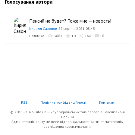
Голосування автора
Пенсий не будет? Тоже мне — новость!
Кирилл Сазонов
27 серпня 2021 08:43
Політика
3661
10
164
16
RSS
Політика конфіденційності
Контакти
© 2015–2026, site.ua — клуб українських топ-блогерів i екслюзивнi
новини
Адміністрація сайту не несе відповідальності за зміст матеріалів,
розміщених користувачами.