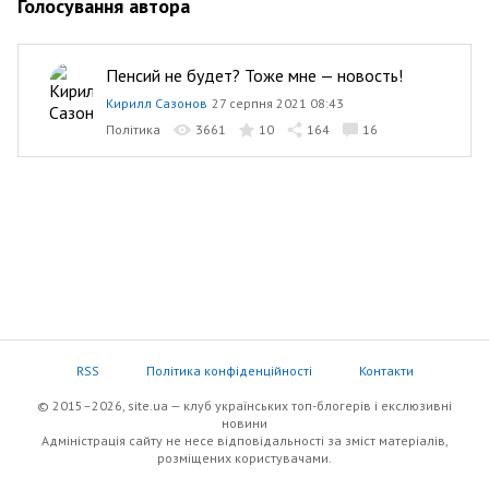
Голосування автора
Пенсий не будет? Тоже мне — новость!
Кирилл Сазонов
27 серпня 2021 08:43
Політика
3661
10
164
16
RSS
Політика конфіденційності
Контакти
© 2015–2026, site.ua — клуб українських топ-блогерів i екслюзивнi
новини
Адміністрація сайту не несе відповідальності за зміст матеріалів,
розміщених користувачами.