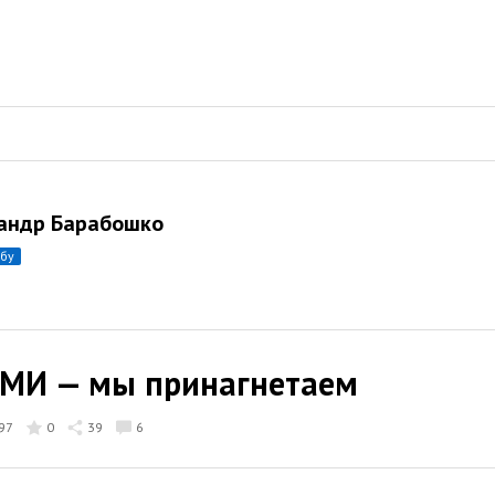
андр Барабошко
убу
СМИ — мы принагнетаем
97
0
39
6