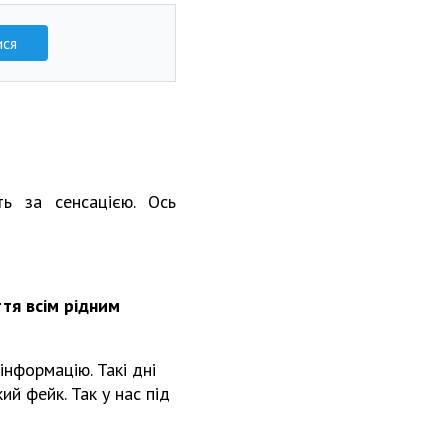
ися
ь за сенсацією. Ось
ття всім рідним
інформацію. Такі дні
й фейк. Так у нас під