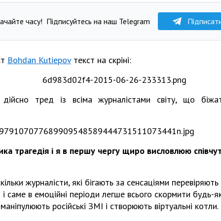
ачайте часу!
Підписуйтесь на наш Telegram
Підписат
ст
Bohdan Kutiepov
текст на скріні:
дійсно тред із всіма журналістами світу, що біжат
ика трагедія і я в першу чергу щиро висловлюю співчу
кільки журналісти, які бігають за сенсаціями перевіряють 
і саме в емоційні періоди легше всього скормити будь-яки
 маніпулюють російські ЗМІ і створюють віртуальні котли.