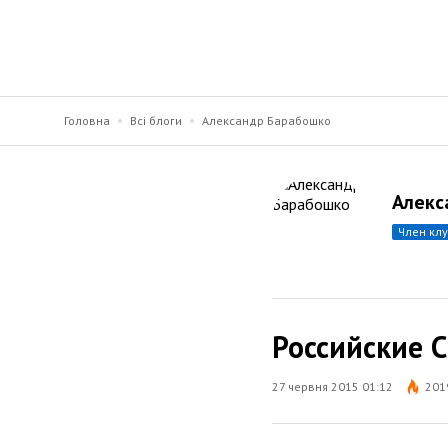
Головна
Всі блоги
Александр Барабошко
Алекс
член кл
Российские 
27 червня 2015 01:12
201