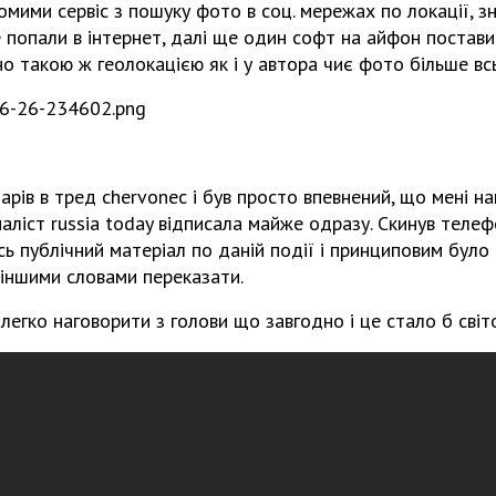
омими сервіс з пошуку фото в соц. мережах по локації, з
не попали в інтернет, далі ще один софт на айфон постави
чно такою ж геолокацією як і у автора чиє фото більше вс
арів в тред chervonec і був просто впевнений, що мені н
аліст russia today відписала майже одразу. Скинув телефо
сь публічний матеріал по даній події і принциповим було 
 іншими словами переказати.
 легко наговорити з голови що завгодно і це стало б світ