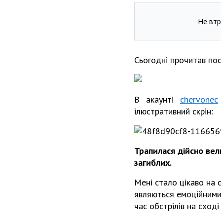
Не втр
Сьогодні прочитав по
В акаунті
chervonec
ілюстративний скрін:
Трапилася дійсно вел
загиблих.
Мені стало цікаво на с
являються емоційними 
час обстрілів на сході