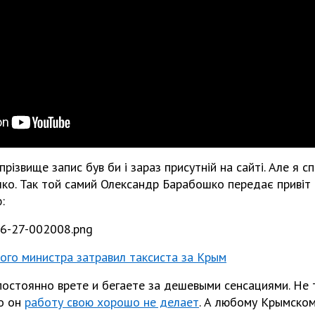
прізвище запис був би і зараз присутній на сайті. Але я 
о. Так той самий Олександр Барабошко передає привіт 
:
кого министра затравил таксиста за Крым
постоянно врете и бегаете за дешевыми сенсациями. Не т
то он
работу свою хорошо не делает
. А любому Крымском