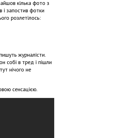
найшов кілька фото з
в і запостив фотки
ього розлетілось:
апишуть журналісти.
н собі в тред і пішли
тут нічого не
овою сенсацією.