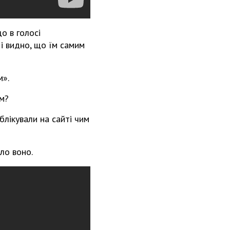
о в голосі
 і видно, що їм самим
м».
зм?
блікували на сайті чим
ло воно.