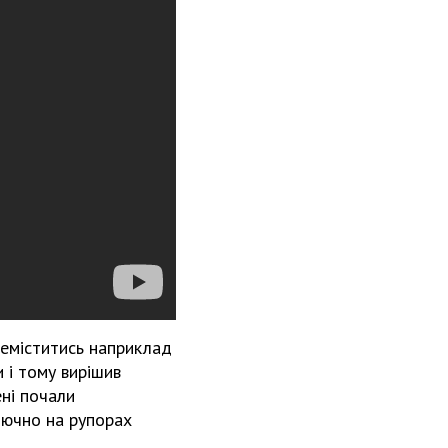
реміститись наприклад
и і тому вирішив
ені почали
лючно на рупорах