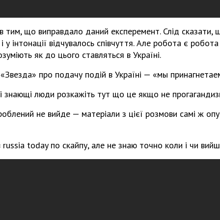
в тим, що виправдало даний експеремент. Слід сказати, щ
 і у інтонації відчувалось співчуття. Але робота є робота
озуміють як до цього ставляться в Україні.
«Звезда» про подачу подій в Україні — «мы принагнетае
ші знающі люди розкажіть тут що це якщо не прогаганди
роблений не вийде — матеріали з цієї розмови самі ж опу
russia today по скайпу, але не знаю точно коли і чи вийш