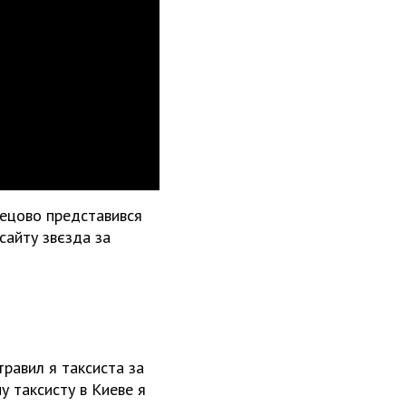
спецово представився
сайту звєзда за
равил я таксиста за
у таксисту в Киеве я