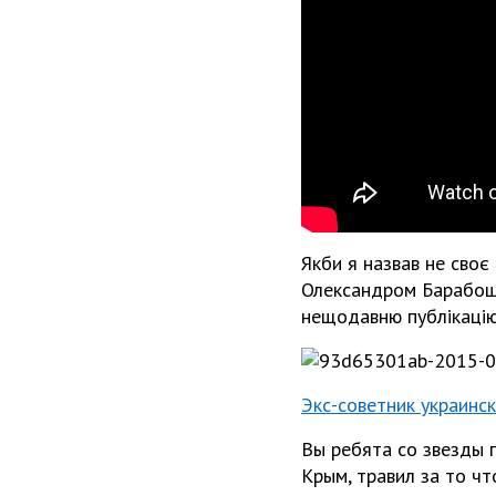
Якби я назвав не своє 
Олександром Барабошк
нещодавню публікацію
Экс-советник украинс
Вы ребята со звезды 
Крым, травил за то ч