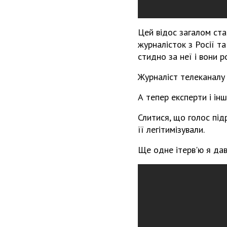
Цей відос загалом ста
журналісток з Росії та
стидно за неї і вони р
Журналіст телеканалу 
А тепер експерти і ін
Слитися, що голос під
її легітимізували.
Ще одне ітерв'ю я дав 