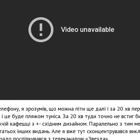
лефону, я зрозумів, що можна піти ще далі і за 20 хв пе
 і це буде пляжом туніса. За 20 хв туди точно не встиг б
чій кафешці з +- східним дизайном. Паралельно з тим м
гатьох інших видань. Але я вже тут сконцентрувався вик
радо поспілкувався з телеканалом «Звезда».