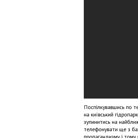
Поспілкувавшись по те
на київський гідропарк
зупинитись на найближ
телефонувати ще з ба
пропагандизму і тому 