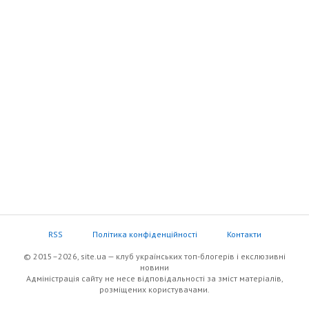
RSS
Політика конфіденційності
Контакти
© 2015–2026, site.ua — клуб українських топ-блогерів i екслюзивнi
новини
Адміністрація сайту не несе відповідальності за зміст матеріалів,
розміщених користувачами.