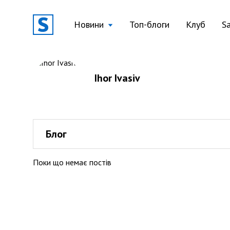
Новини
Топ-блоги
Клуб
S
Ihor Ivasiv
Блог
Поки що немає постів