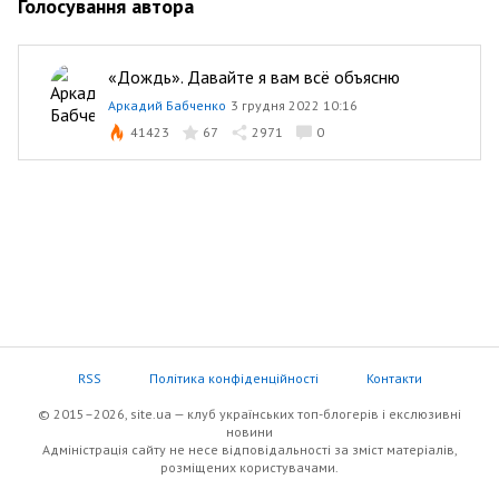
Голосування автора
«Дождь». Давайте я вам всё объясню
Аркадий Бабченко
3 грудня 2022 10:16
41423
67
2971
0
RSS
Політика конфіденційності
Контакти
© 2015–2026, site.ua — клуб українських топ-блогерів i екслюзивнi
новини
Адміністрація сайту не несе відповідальності за зміст матеріалів,
розміщених користувачами.