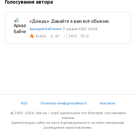
Голосування автора
«Дождь». Давайте я вам всё объясню
Аркадий Бабченко
3 грудня 2022 10:16
41426
67
2971
0
RSS
Політика конфіденційності
Контакти
© 2015–2026, site.ua — клуб українських топ-блогерів i екслюзивнi
новини
Адміністрація сайту не несе відповідальності за зміст матеріалів,
розміщених користувачами.