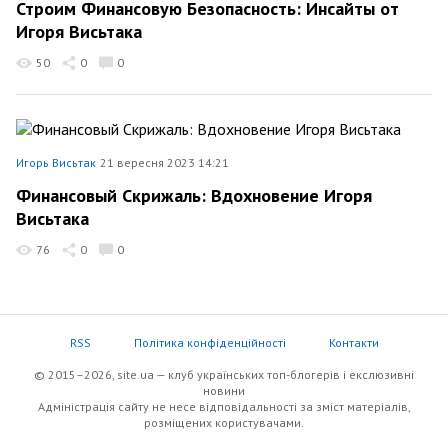
Строим Финансовую Безопасность: Инсайты от
Игоря Висьтака
50
0
0
Игорь Висьтак
21 вересня 2023 14:21
Финансовый Скрижаль: Вдохновение Игоря
Висьтака
76
0
0
RSS
Політика конфіденційності
Контакти
© 2015–2026, site.ua — клуб українських топ-блогерів i екслюзивнi
новини
Адміністрація сайту не несе відповідальності за зміст матеріалів,
розміщених користувачами.