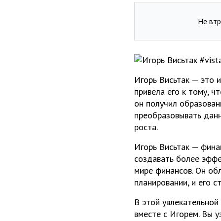
Не втр
Игорь Висьтак — это и
привела его к тому, ч
он получил образовани
преобразовывать данн
роста.
Игорь Висьтак — фина
создавать более эффе
мире финансов. Он об
планировании, и его с
В этой увлекательной
вместе с Игорем. Вы у