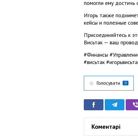
помогли ему достичь 
Игорь также поднимет
кейсы и полезные сов
Присоединяйтесь к эт
Висьтак — ваш провод
#Финансы #Управление
#висьтак #игорьвисьта
Голосувати
0
Коментарі