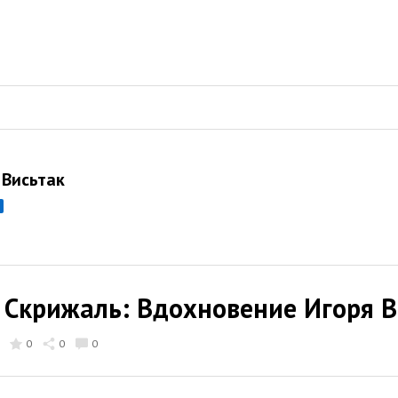
 Висьтак
Скрижаль: Вдохновение Игоря В
0
0
0