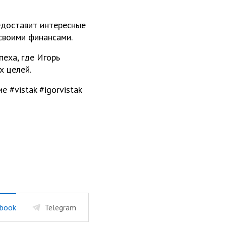
едоставит интересные
 своими финансами.
еха, где Игорь
х целей.
#vistak #igorvistak
book
Telegram