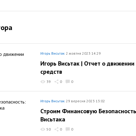
тора
Игорь Висьтак
2 жовтня 2023 14:29
Игорь Висьтак | Отчет о движени
средств
39
0
0
Игорь Висьтак
29 вересня 2023 13:02
Строим Финансовую Безопасность
Висьтака
50
0
0