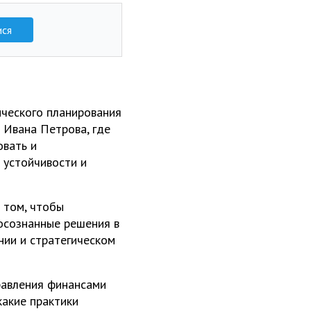
ися
гического планирования
и Ивана Петрова, где
овать и
 устойчивости и
 том, чтобы
осознанные решения в
нии и стратегическом
правления финансами
какие практики