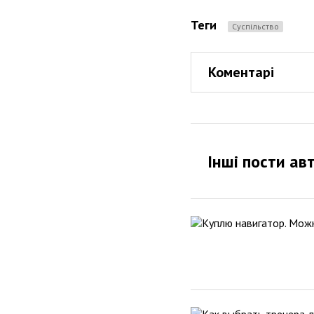
Теги
Суспільство
Коментарі
Інші пости ав