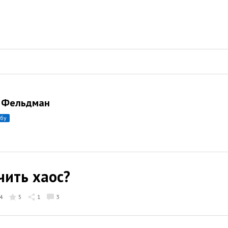
 Фельдман
убу
чить хаос?
4
5
1
3