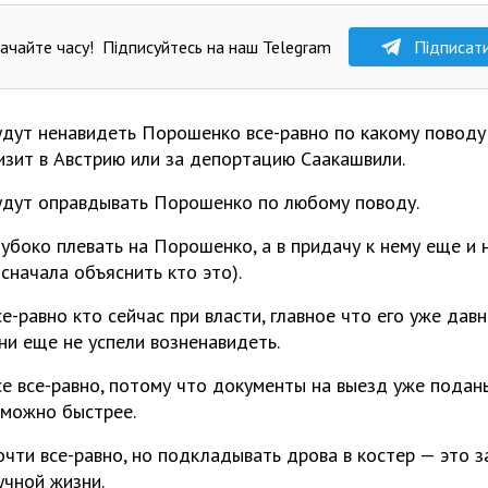
ачайте часу!
Підписуйтесь на наш Telegram
Підписат
удут ненавидеть Порошенко все-равно по какому поводу
изит в Австрию или за депортацию Саакашвили.
удут оправдывать Порошенко по любому поводу.
лубоко плевать на Порошенко, а в придачу к нему еще и
 сначала объяснить кто это).
е-равно кто сейчас при власти, главное что его уже дав
они еще не успели возненавидеть.
се все-равно, потому что документы на выезд уже поданы
 можно быстрее.
очти все-равно, но подкладывать дрова в костер — это 
учной жизни.