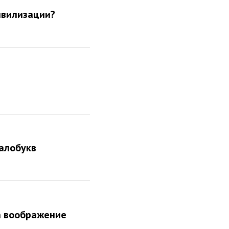
ивилизации?
малобукв
а воображение