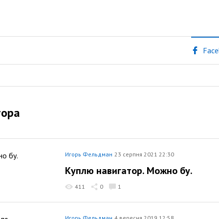
Face
тора
Игорь Фельдман
23 серпня 2021 22:30
Куплю навигатор. Можно бу.
411
0
1
Игорь Фельдман
4 вересня 2019 12:58