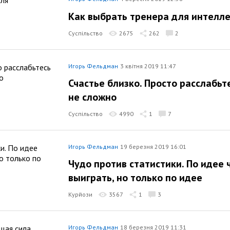
Как выбрать тренера для интелл
Суспільство
2675
262
2
Игорь Фельдман
3 квітня 2019 11:47
Счастье близко. Просто расслабьте
не сложно
Суспільство
4990
1
7
Игорь Фельдман
19 березня 2019 16:01
Чудо против статистики. По идее
выиграть, но только по идее
Курйози
3567
1
3
Игорь Фельдман
18 березня 2019 11:31