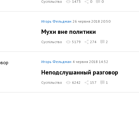
Суспільство
1473
0
0
Игорь Фельдман
26 червня 2018 20:50
Мухи вне политики
Суспільство
5179
274
2
Игорь Фельдман
4 червня 2018 14:52
Неподслушанный разговор
Суспільство
6242
157
1
Игорь Фельдман
17 травня 2018 11:46
Избиратель — редкоиспользуемая
гражданина. Но самая ценная. Для
страны