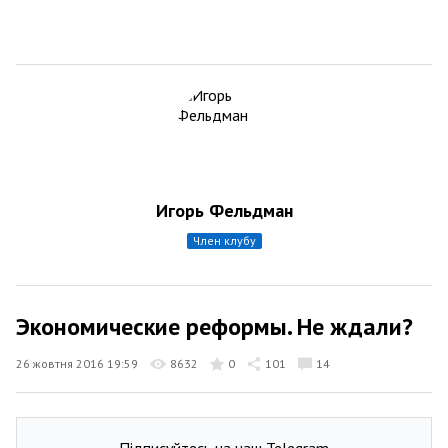
Игорь Фельдман
член клубу
Экономические реформы. Не ждали?
26 жовтня 2016 19:59
8632
0
101
14
Підписуйтесь на наш Telegram