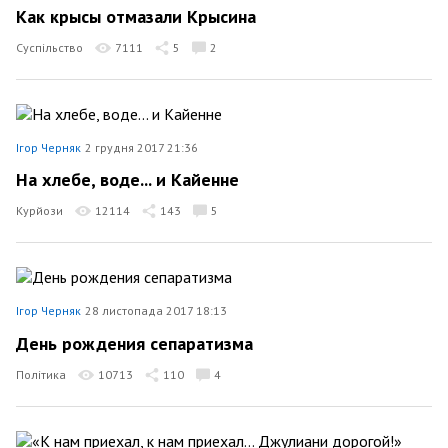
Как крысы отмазали Крысина
Суспільство
7111
5
2
Ігор Черняк
2 грудня 2017 21:36
На хлебе, воде... и Кайенне
Курйози
12114
143
5
Ігор Черняк
28 листопада 2017 18:13
День рождения сепаратизма
Політика
10713
110
4