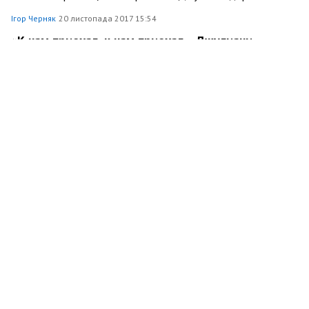
Ігор Черняк
20 листопада 2017 15:54
«К нам приехал, к нам приехал… Джулиани
дорогой!»
Політика
11545
29
4
Ігор Черняк
24 жовтня 2017 14:32
Харьковский убийца 6-ти человек снова сел за
руль пьяным
Суспільство
18198
150
6
Ігор Черняк
16 жовтня 2017 18:50