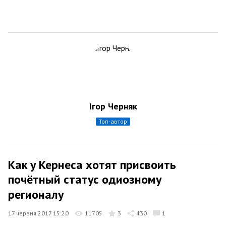
Ігор Черняк
топ-автор
Как у Кернеса хотят присвоить
почётный статус одиозному
регионалу
17 червня 2017 15:20
11705
3
430
1