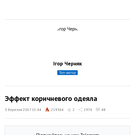
Ігор Черняк
топ-автор
Эффект коричневого одеяла
3 березня 2017 15:44
219364
2
2976
48
Підписуйтесь на наш Telegram