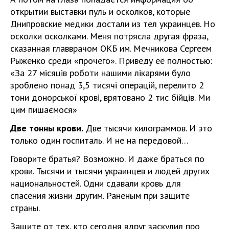
открытии выставки пуль и осколков, которые
Днипровские медики достали из тел украинцев. Но
осколки осколками. Меня потрясла другая фраза,
сказанная главврачом ОКБ им. Мечникова Сергеем
Рыженко среди «прочего». Приведу её полностью:
«За 27 місяців роботи нашими лікарями було
зроблено понад 3,5 тисячі операцій, перелито 2
тони донорської крові, врятовано 2 тис бійців. Ми
цим пишаємося»
Две тонны крови.
Две тысячи килограммов. И это
только один госпиталь. И не на передовой…
Говорите братья? Возможно. И даже браться по
крови. Тысячи и тысячи украинцев и людей других
национальностей. Одни сдавали кровь для
спасения жизни другим. Раненым при защите
страны.
Защите от тех, кто сегодня вдруг заскулил про