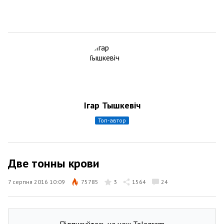
Ігар Тышкевіч
топ-автор
Две тонны крови
7 серпня 2016 10:09
75785
3
1564
24
Підписуйтесь на наш Telegram