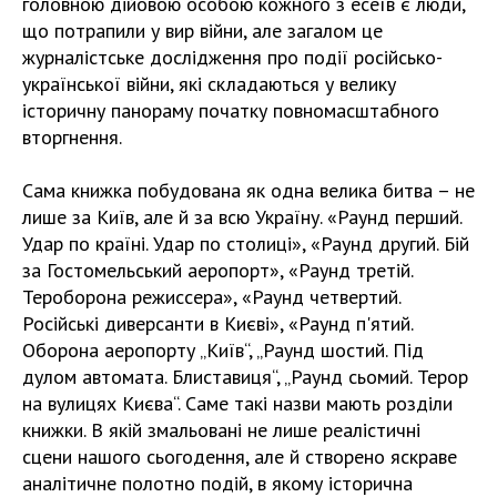
головною дійовою особою кожного з есеїв є люди,
що потрапили у вир війни, але загалом це
журналістське дослідження про події російсько-
української війни, які складаються у велику
історичну панораму початку повномасштабного
вторгнення.
Сама книжка побудована як одна велика битва – не
лише за Київ, але й за всю Україну. «Раунд перший.
Удар по країні. Удар по столиці», «Раунд другий. Бій
за Гостомельський аеропорт», «Раунд третій.
Тероборона режиссера», «Раунд четвертий.
Російські диверсанти в Києві», «Раунд п'ятий.
Оборона аеропорту „Київ“, „Раунд шостий. Під
дулом автомата. Блиставиця“, „Раунд сьомий. Терор
на вулицях Києва“. Саме такі назви мають розділи
книжки. В якій змальовані не лише реалістичні
сцени нашого сьогодення, але й створено яскраве
аналітичне полотно подій, в якому історична