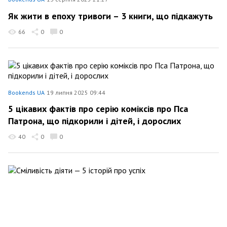
Як жити в епоху тривоги – 3 книги, що підкажуть
66
0
0
Bookends UA
19 липня 2025 09:44
5 цікавих фактів про серію коміксів про Пса
Патрона, що підкорили і дітей, і дорослих
40
0
0
Bookends UA
29 червня 2025 17:54
Сміливість діяти — 5 історій про успіх
59
0
0