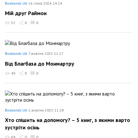
Bookends UA
16 січня 2026 14:24
Мій друг Раймон
52
0
0
Bookends UA
7 жовтня 2025 11:17
Від Благбаза до Монмартру
49
0
0
Bookends UA
1 жовтня 2025 11:28
Хто спішить на допомогу? – 5 книг, з якими варто
зустріти осінь
69
0
0