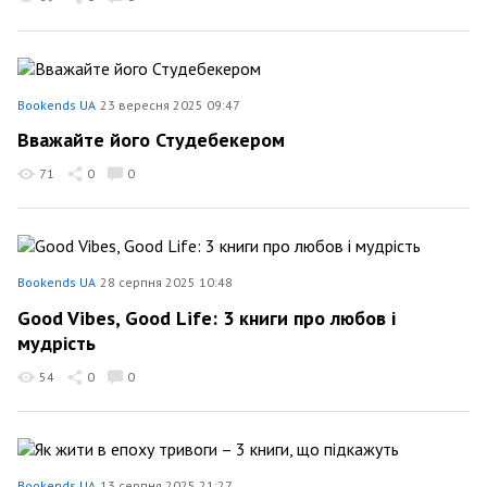
Bookends UA
23 вересня 2025 09:47
Вважайте його Студебекером
71
0
0
Bookends UA
28 серпня 2025 10:48
Good Vibes, Good Life: 3 книги про любов і
мудрість
54
0
0
Bookends UA
13 серпня 2025 21:27