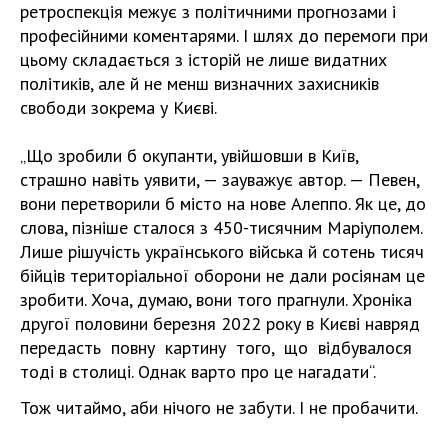
ретроспекція межує з політичними прогнозами і
професійними коментарями. І шлях до перемоги при
цьому складається з історій не лише видатних
політиків, але й не менш визначних захисників
свободи зокрема у Києві.
„Що зробили б окупанти, увійшовши в Київ,
страшно навіть уявити, — зауважує автор. — Певен,
вони перетворили б місто на нове Алеппо. Як це, до
слова, пізніше сталося з 450-тисячним Маріуполем.
Лише рішучість українського війська й сотень тисяч
бійців територіальної оборони не дали росіянам це
зробити. Хоча, думаю, вони того прагнули. Хроніка
другої половини березня 2022 року в Києві навряд
передасть повну картину того, що відбувалося
тоді в столиці. Однак варто про це нагадати“.
Тож читаймо, аби нічого не забути. І не пробачити.