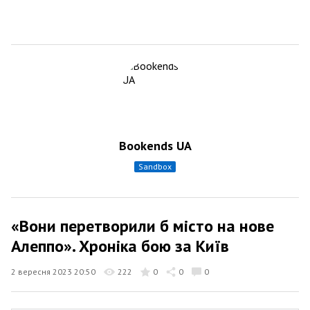
Bookends UA
sandbox
«Вони перетворили б місто на нове
Алеппо». Хроніка бою за Київ
2 вересня 2023 20:50
222
0
0
0