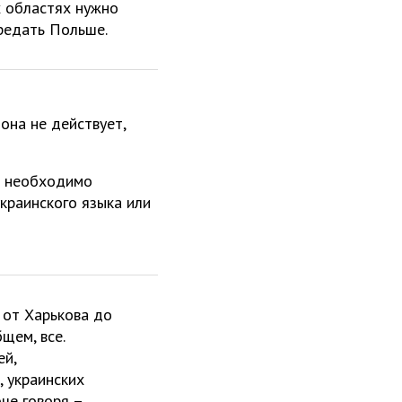
х областях нужно
ередать Польше.
она не действует,
и необходимо
краинского языка или
 от Харькова до
щем, все.
ей,
, украинских
оче говоря –