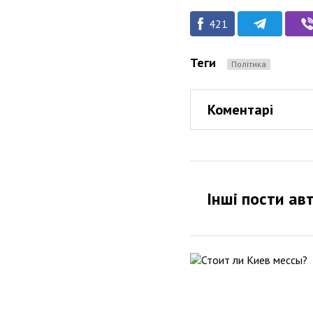
421
Теги
Політика
Коментарі
Інші пости ав