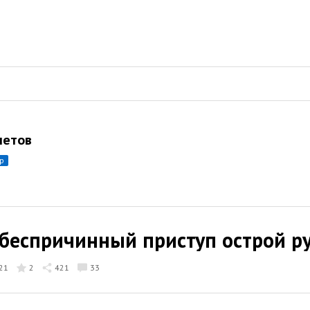
летов
ор
беспричинный приступ острой р
21
2
421
33