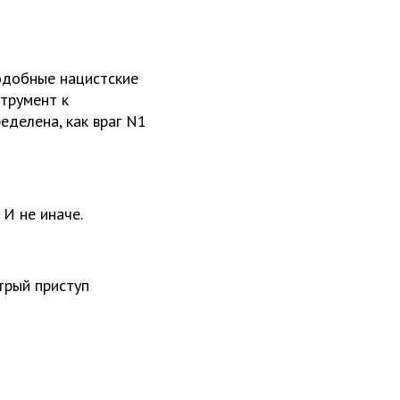
подобные нацистские
струмент к
еделена, как враг N1
 И не иначе.
стрый приступ