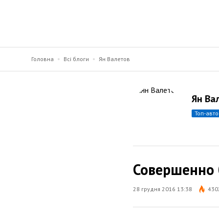
Головна
Всі блоги
Ян Валетов
Ян Ва
топ-авт
Совершенно 
28 грудня 2016 13:38
430