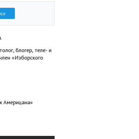
ися
.
олог, блогер, теле- и
член «Изборского
аx Америцана»