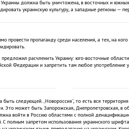
 Украины должна быть уничтожена, в восточных и южны
дировать украинскую культуру, а западные регионы — п
о провести пропаганду среди населения, а тех, на кого 
идировать.
 предложил расчленить Украину: юго-восточные област
йской Федерации и запретить там любое употребление у
 быть следующей. „Новороссия“, то есть вся территория
и. Это может быть Запорожская, Днепропетровская, в об
лжна войти в Россию областями с полной денацификаци
. С полным запретом использования украинского шрифта
ч на украинском языке, преподавания на украинском. Кор