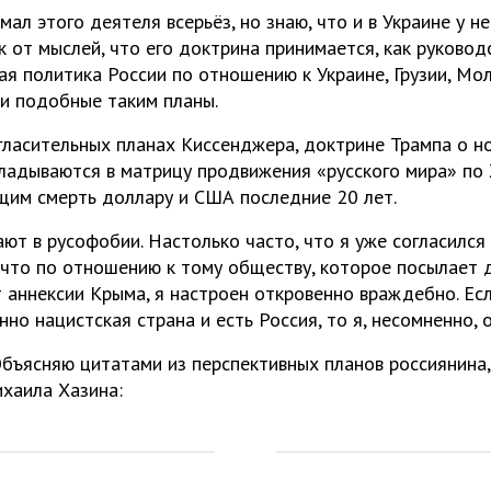
мал этого деятеля всерьёз, но знаю, что и в Украине у 
к от мыслей, что его доктрина принимается, как руковод
ая политика России по отношению к Украине, Грузии, Мо
ли подобные таким планы.
огласительных планах Киссенджера, доктрине Трампа о н
кладываются в матрицу продвижения «русского мира» по 
щим смерть доллару и США последние 20 лет.
ют в русофобии. Настолько часто, что я уже согласился
 что по отношению к тому обществу, которое посылает 
 аннексии Крыма, я настроен откровенно враждебно. Есл
нно нацистская страна и есть Россия, то я, несомненно,
бъясняю цитатами из перспективных планов россиянина,
хаила Хазина: