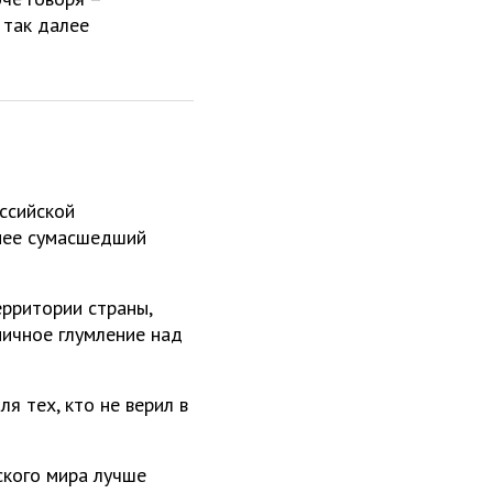
 так далее
оссийской
 нее сумасшедший
рритории страны,
ничное глумление над
я тех, кто не верил в
ского мира лучше