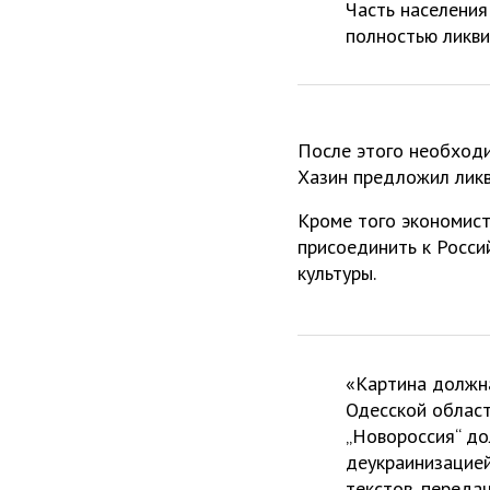
Часть населения
полностью ликви
После этого необходим
Хазин предложил ликв
Кроме того экономист
присоединить к Росси
культуры.
«Картина должна
Одесской област
„Новороссия“ до
деукраинизацией
текстов, переда