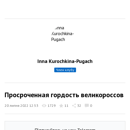
Inna Kurochkina-Pugach
член клубу
Просроченная гордость великороссов
20 липня 2022 12:53
1729
11
32
0
Підписуйтесь на наш Telegram