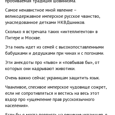
пробиваемая традиция шовинизма.
Самое ненавистное мной явление –
великодержавное имперское русское чванство,
унаследованное детками НКВДшников.
Сколько я встречала таких «интеллигентов» в
Питере и Москве.
Эта гниль идет из семей с высокопоставленными
бабушками и дедушками при чинах и с погонами.
Эти анекдоты про «пыво» и «повбывав бы», от
которых они надрывают животики.
Очень важно сейчас украинцам защитить язык.
Чванливое, спесивое имперское чудовище сожрет,
если не сопротивляться и вестись на весь этот
вздор про «ущемление прав русскоязычного
населения».
Если бы я могла повлиять на решение украинцев, я