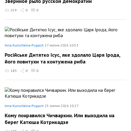
Звериное рыло русской демократии
259
0
0
Inna Kurochkina-Pugach
27 липня 2026 10:53
Росiйське Дитятко Iсус, яке здолало Царя Iрода,
його повитухи та контужена риба
183
0
0
Inna Kurochkina-Pugach
25 липня 2026 20:27
Кому понравился Чичваркин. Или выходила на
берег Катюша Котрикадзе