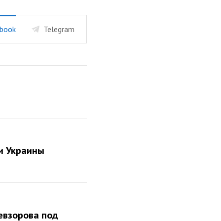
book
Telegram
 и Украины
евзорова под