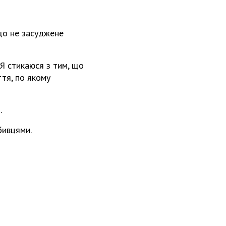
 що не засуджене
 Я стикаюся з тим, що
ття, по якому
.
бивцями.