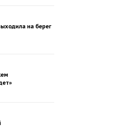
выходила на берег
жем
дет»
і