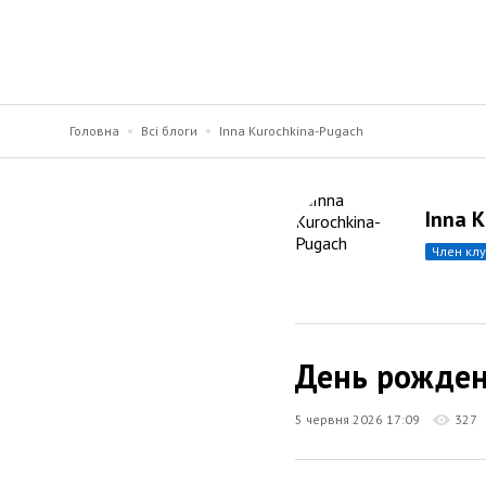
Головна
Всі блоги
Inna Kurochkina-Pugach
Inna 
член кл
День рожде
5 червня 2026 17:09
327