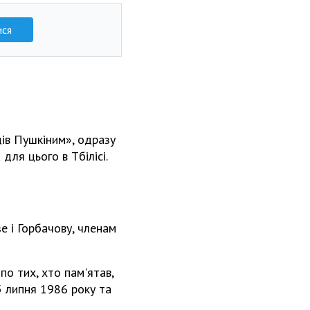
ися
дів Пушкіним», одразу
для цього в Тбілісі.
е і Горбачову, членам
о тих, хто пам'ятав,
5 липня 1986 року та