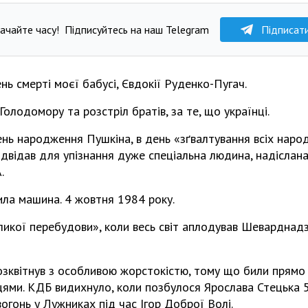
ачайте часу!
Підписуйтесь на наш Telegram
Підписат
нь смерті моєї бабусі, Євдокії Руденко-Пугач.
олодомору та розстріл братів, за те, що українці.
ень народження Пушкіна, в день «зґвалтування всіх наро
відвідав для упізнання дуже спеціальна людина, надіслана 
.
ила машина. 4 жовтня 1984 року.
икої перебудови», коли весь світ аплодував Шеварднадз
озквітнув з особливою жорстокістю, тому що били прямо п
цями. КДБ видихнуло, коли позбулося Ярослава Стецька 
огонь у Лужниках під час Ігор Доброї Волі.