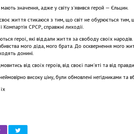
 мають значення, адже у світу з'явився герой — Єльцин.
своє життя стикаюся з тим, що світ не обурюється тим,
 Компартія СРСР, справжні лиходії.
ться герої, які віддали життя за свободу своїх народів.
вбивства мого діда, мого брата. До осквернення мого жи
ходять донині.
мовитись від своїх героїв, від своєї пам'яті та від правди
неймовірно високу ціну, були обмовлені негідниками та в
 їх