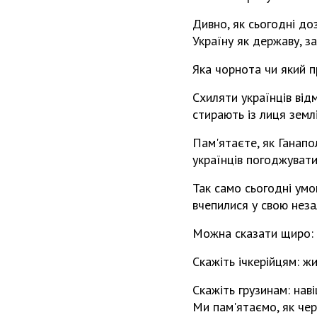
Дивно, як сьогодні до
Україну як державу, з
Яка чорнота чи який 
Схиляти українців від
стирають із лиця земл
Пам'ятаєте, як Ганап
українців погоджувати
Так само сьогодні умо
вчепилися у свою неза
Можна сказати щиро: у
Скажіть ічкерійцям: ж
Скажіть грузинам: нав
Ми пам'ятаємо, як чер