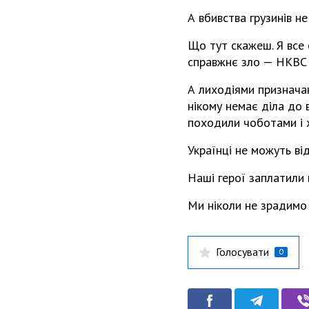
А вбивства грузинів не
Що тут скажеш. Я все 
справжнє зло — НКВС і
А лиходіями призначаю
нікому немає діла до 
походили чоботами і 
Українці не можуть від
Наші герої заплатили 
Ми ніколи не зрадимо
Голосувати
0