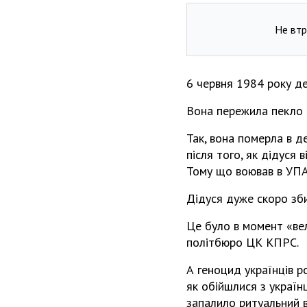
Не втр
6 червня 1984 року де
Вона пережила пекло Г
Так, вона померла в д
після того, як дідуся 
Тому що воював в УПА
Дідуся дуже скоро зб
Це було в момент «вел
політбюро ЦК КПРС.
А геноцид українців р
як обійшлися з україн
запалило ритуальний в