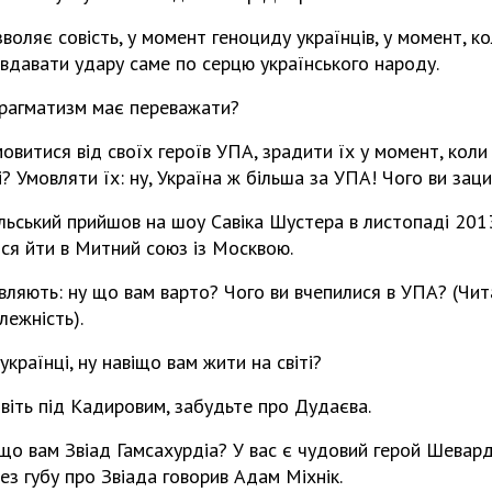
зволяє совість, у момент геноциду українців, у момент, к
авдавати удару саме по серцю українського народу.
прагматизм має переважати?
мовитися від своїх героїв УПА, зрадити їх у момент, коли
і? Умовляти їх: ну, Україна ж більша за УПА! Чого ви за
ольський прийшов на шоу Савіка Шустера в листопаді 201
ся йти в Митний союз із Москвою.
вляють: ну що вам варто? Чого ви вчепилися в УПА? (Чит
лежність).
країнці, ну навіщо вам жити на світі?
ивіть під Кадировим, забудьте про Дудаєва.
іщо вам Звіад Гамсахурдіа? У вас є чудовий герой Шевардн
ез губу про Звіада говорив Адам Міхнік.