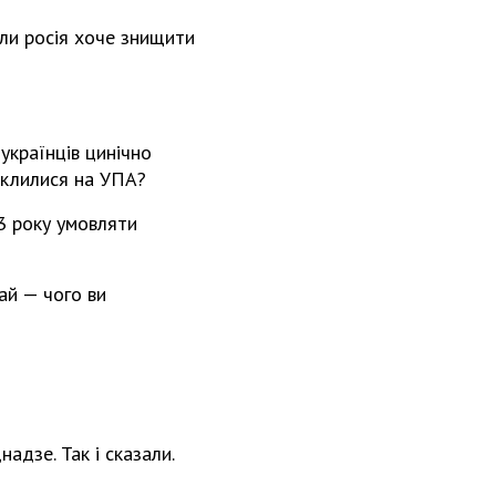
оли росія хоче знищити
 українців цинічно
циклилися на УПА?
3 року умовляти
ай — чого ви
адзе. Так і сказали.