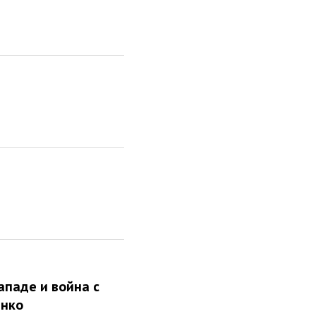
ападе и война с
енко