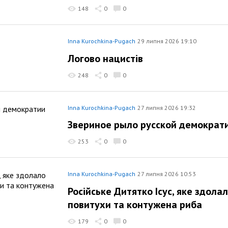
148
0
0
Inna Kurochkina-Pugach
29 липня 2026 19:10
Логово нацистiв
248
0
0
Inna Kurochkina-Pugach
27 липня 2026 19:32
Звериное рыло русской демократ
253
0
0
Inna Kurochkina-Pugach
27 липня 2026 10:53
Росiйське Дитятко Iсус, яке здола
повитухи та контужена риба
179
0
0