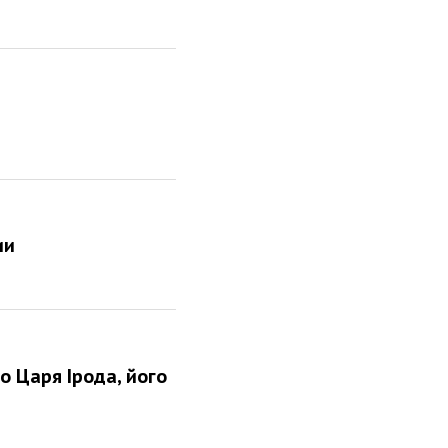
ии
ло Царя Iрода, його