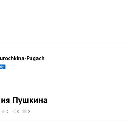
Kurochkina-Pugach
убу
ния Пушкина
0
0
0