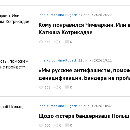
Inna Kurochkina-Pugach
25 липня 2026 20:27
Кому понравился Чичваркин. Или 
Катюша Котрикадзе
274
0
0
Inna Kurochkina-Pugach
22 липня 2026 19:11
«Мы русские антифашисты, помо
денацификации. Бандера не прой
368
0
0
Inna Kurochkina-Pugach
22 липня 2026 18:42
Щодо «iстерii бандеризацii Польщ
306
0
0