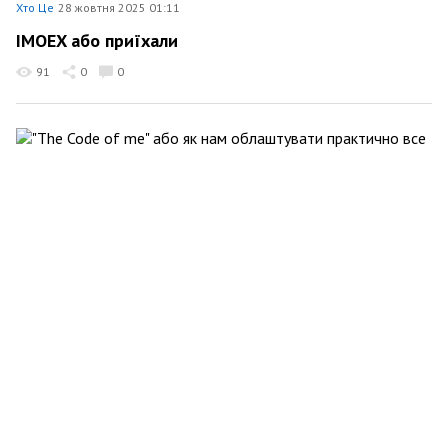
Хто Це
28 жовтня 2025 01:11
IMOEX або приїхали
91
0
0
Хто Це
25 жовтня 2025 09:00
"The Code of me" або як нам облаштувати
практично все
110
0
0
Хто Це
20 вересня 2025 10:34
Євген Клопотенко ( або з якого гівна вони ліплять
Україну )