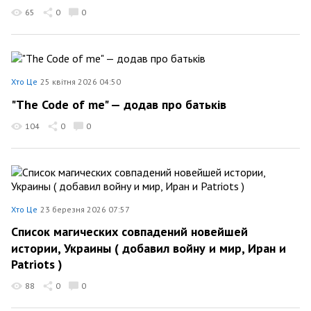
65
0
0
Хто Це
25 квітня 2026 04:50
"The Code of me" — додав про батьків
104
0
0
Хто Це
23 березня 2026 07:57
Список магических совпадений новейшей
истории, Украины ( добавил войну и мир, Иран и
Patriots )
88
0
0