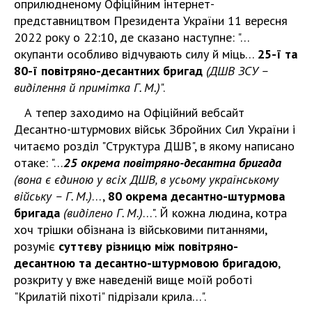
оприлюдненому Офіційним інтернет-
представництвом Президента України 11 вересня
2022 року о 22:10, де сказано наступне: "…
окупанти особливо відчувають силу й міць…
25-ї та
80-ї повітряно-десантних бригад
(ДШВ ЗСУ –
виділення й примітка Г. М.)
".
А тепер заходимо на Офіційний вебсайт
Десантно-штурмових військ Збройних Сил України і
читаємо розділ "Структура ДШВ", в якому написано
отаке: "…
25 окрема повітряно-десантна бригада
(вона є єдиною у всіх ДШВ, в усьому українському
війську – Г. М.)
…,
80 окрема десантно-штурмова
бригада
(виділено Г. М.)
…". Й кожна людина, котра
хоч трішки обізнана із військовими питаннями,
розуміє
суттєву різницю між повітряно-
десантною та десантно-штурмовою бригадою
,
розкриту у вже наведеній вище моїй роботі
"Крилатій піхоті" підрізали крила…".