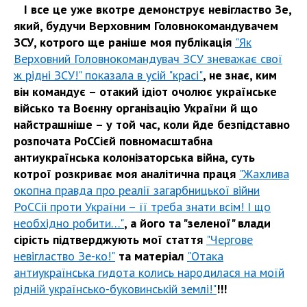
І все це уже вкотре демонструє невігластво Зе,
який, будучи Верховним Головнокомандувачем
ЗСУ, котрого ще раніше моя публікація
"Як
Верховний Головнокомандувач ЗСУ зневажає свої
ж рідні ЗСУ!" показала в усій "красі"
, не знає, ким
він командує – отакий ідіот очолює українське
військо та Воєнну організацію України й що
найстрашніше – у той час, коли йде безпідставно
розпочата РоССієй повномасштабна
антиукраїнська колонізаторська війна, суть
котрої розкриває моя аналітична праця
"Жахлива
окопна правда про реалії загарбницької війни
РоССіі проти України – її треба знати всім! І що
необхідно робити…"
, а його та "зеленої" влади
сірість підтверджують мої стаття
"Чергове
невігластво Зе-ко!"
та матеріал
"Отака
антиукраїнська гидота колись народилася на моїй
рідній українсько-буковинській землі!"
!!!