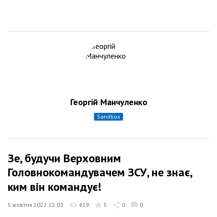
Георгій Манчуленко
sandbox
Зе, будучи Верховним
Головнокомандувачем ЗСУ, не знає,
ким він командує!
5 жовтня 2022 12:03
419
5
0
0