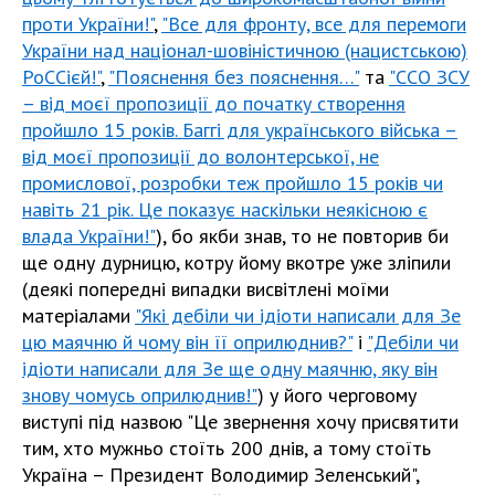
проти України!"
,
"Все для фронту, все для перемоги
України над націонал-шовіністичною (нацистською)
РоССієй!"
,
"Пояснення без пояснення…"
та
"ССО ЗСУ
– від моєї пропозиції до початку створення
пройшло 15 років. Баггі для українського війська –
від моєї пропозиції до волонтерської, не
промислової, розробки теж пройшло 15 років чи
навіть 21 рік. Це показує наскільки неякісною є
влада України!"
), бо якби знав, то не повторив би
ще одну дурницю, котру йому вкотре уже зліпили
(деякі попередні випадки висвітлені моїми
матеріалами
"Які дебіли чи ідіоти написали для Зе
цю маячню й чому він її оприлюднив?"
і
"Дебіли чи
ідіоти написали для Зе ще одну маячню, яку він
знову чомусь оприлюднив!"
) у його черговому
виступі під назвою "Це звернення хочу присвятити
тим, хто мужньо стоїть 200 днів, а тому стоїть
Україна – Президент Володимир Зеленський",