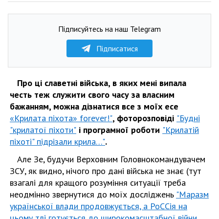
Підписуйтесь на наш Telegram
Підписатися
Про ці славетні війська, в яких мені випала
честь теж служити свого часу за власним
бажанням, можна дізнатися все з моїх есе
«Крилата піхота» forever!"
, фоторозповіді
"Будні
"крилатої піхоти"
і програмної роботи
"Крилатій
піхоті" підрізали крила…"
.
Але Зе, будучи Верховним Головнокомандувачем
ЗСУ, як видно, нічого про дані війська не знає (тут
взагалі для кращого розуміння ситуації треба
неодмінно звернутися до моїх досліджень
"Маразм
української влади продовжується, а РоССія на
цьому тлі готується до широкомасштабної війни