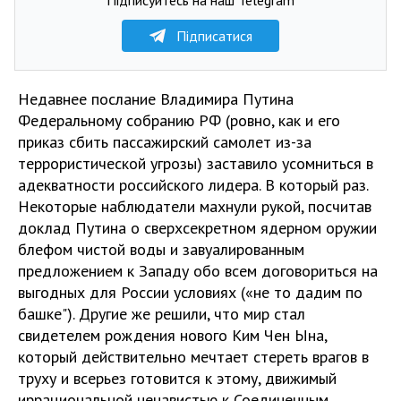
Підписатися
Недавнее послание Владимира Путина
Федеральному собранию РФ (ровно, как и его
приказ сбить пассажирский самолет из-за
террористической угрозы) заставило усомниться в
адекватности российского лидера. В который раз.
Некоторые наблюдатели махнули рукой, посчитав
доклад Путина о сверхсекретном ядерном оружии
блефом чистой воды и завуалированным
предложением к Западу обо всем договориться на
выгодных для России условиях («не то дадим по
башке"). Другие же решили, что мир стал
свидетелем рождения нового Ким Чен Ына,
который действительно мечтает стереть врагов в
труху и всерьез готовится к этому, движимый
иррациональной ненавистью к Соединенным