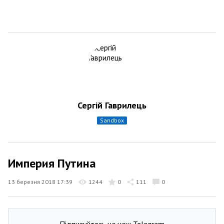
Сергій Гаврилець
sandbox
Империя Путина
13 березня 2018 17:39
1244
0
111
0
Підписуйтесь на наш Telegram