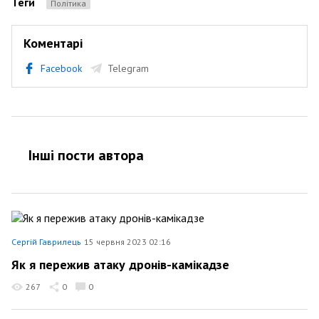
Теги
Політика
Коментарі
Facebook
Telegram
Інші пости автора
Сергій Гаврилець
15 червня 2023 02:16
Як я пережив атаку дронів-камікадзе
267
0
0