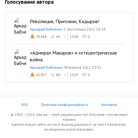
Голосування автора
Революция, Пригожин, Кадыров!
Аркадий Бабченко
2 листопада 2022 14:33
35484
66
1198
0
«Адмирал Макаров» и сетецентрическая
война.
Аркадий Бабченко
30 жовтня 2022 10:31
42057
89
1325
0
RSS
Політика конфіденційності
Контакти
© 2015–2026, site.ua — клуб українських топ-блогерів i екслюзивнi
новини
Адміністрація сайту не несе відповідальності за зміст матеріалів,
розміщених користувачами.