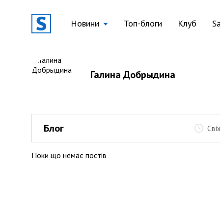
Новини
Топ-блоги
Клуб
S
Галина Добрыдина
Блог
Сві
Поки що немає постів