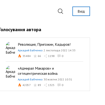
Вхід
Голосування автора
Революция, Пригожин, Кадыров!
Аркадий Бабченко
2 листопада 2022 14:33
35484
66
1198
0
«Адмирал Макаров» и
сетецентрическая война.
Аркадий Бабченко
30 жовтня 2022 10:31
42057
89
1325
0