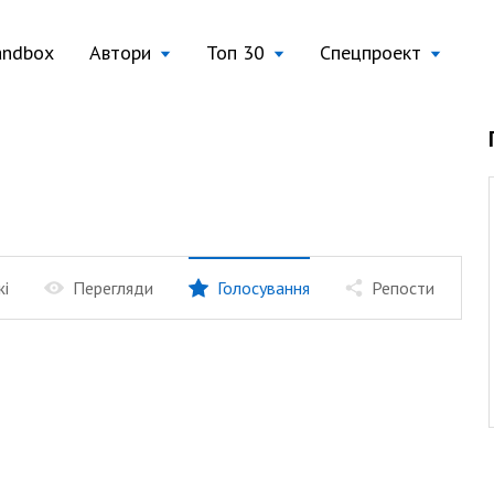
andbox
Автори
Топ 30
Спецпроект
жі
Перегляди
Голосування
Репости