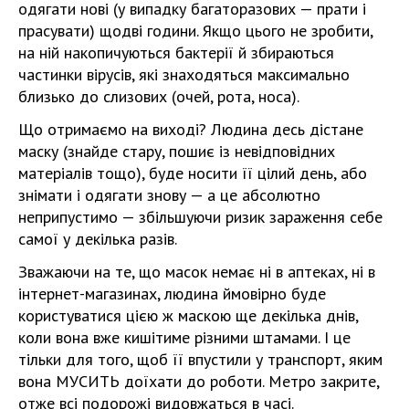
одягати нові (у випадку багаторазових — прати і
прасувати) щодві години. Якщо цього не зробити,
на ній накопичуються бактерії й збираються
частинки вірусів, які знаходяться максимально
близько до слизових (очей, рота, носа).
Що отримаємо на виході? Людина десь дістане
маску (знайде стару, пошиє із невідповідних
матеріалів тощо), буде носити її цілий день, або
знімати і одягати знову — а це абсолютно
неприпустимо — збільшуючи ризик зараження себе
самої у декілька разів.
Зважаючи на те, що масок немає ні в аптеках, ні в
інтернет-магазинах, людина ймовірно буде
користуватися цією ж маскою ще декілька днів,
коли вона вже кишітиме різними штамами. І це
тільки для того, щоб її впустили у транспорт, яким
вона МУСИТЬ доїхати до роботи. Метро закрите,
отже всі подорожі видовжаться в часі.