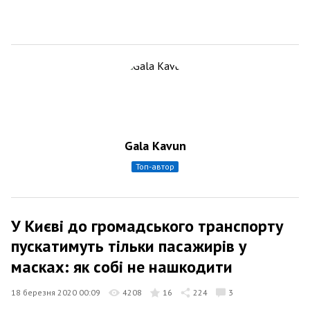
Gala Kavun
топ-автор
У Києві до громадського транспорту
пускатимуть тільки пасажирів у
масках: як собі не нашкодити
18 березня 2020 00:09
4208
16
224
3