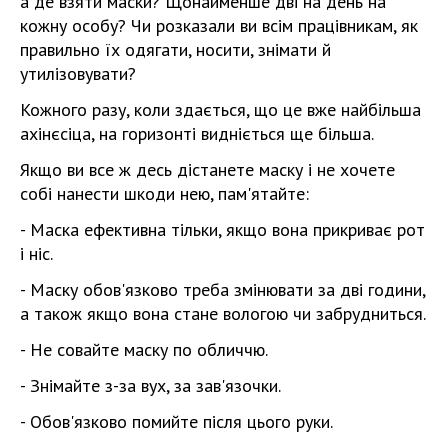
а де взяти маски? Щонайменше дві на день на
кожну особу? Чи розказали ви всім працівникам, як
правильно їх одягати, носити, знімати й
утилізовувати?
Кожного разу, коли здається, що це вже найбільша
ахінєсіца, на горизонті видніється ще більша.
Якщо ви все ж десь дістанете маску і не хочете
собі нанести шкоди нею, пам'ятайте:
- Маска ефективна тільки, якщо вона прикриває рот
і ніс.
- Маску обов'язково треба змінювати за дві години,
а також якщо вона стане вологою чи забрудниться.
- Не совайте маску по обличчю.
- Знімайте з-за вух, за зав'язочки.
- Обов'язково помийте після цього руки.