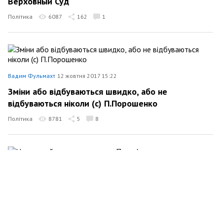
Верховный Суд
Політика
6087
162
1
Вадим Фульмахт
12 жовтня 2017 15:22
Зміни або відбуваються швидко, або не
відбуваються ніколи (c) П.Порошенко
Політика
8781
5
8
Вадим Фульмахт
4 жовтня 2017 00:05
Налоговый релятивизм, или «Пока Ахметов не
сидит»
Політика
27197
479
10