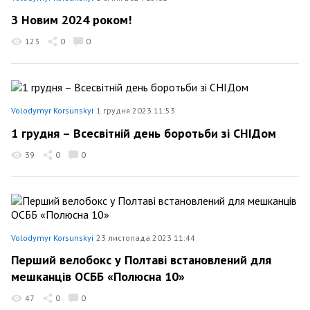
З Новим 2024 роком!
123
0
0
Volodymyr Korsunskyi
1 грудня 2023 11:53
1 грудня – Всесвітній день боротьби зі СНІДом
39
0
0
Volodymyr Korsunskyi
23 листопада 2023 11:44
Перший велобокс у Полтаві встановлений для
мешканців ОСББ «Полюсна 10»
47
0
0