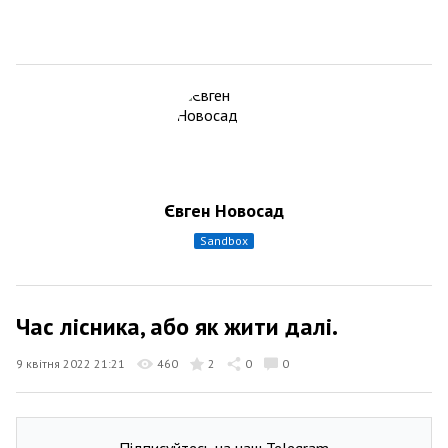
Євген Новосад
sandbox
Час лісника, або як жити далі.
9 квітня 2022 21:21
460
2
0
0
Підписуйтесь на наш Telegram