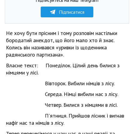
Підписатися
Не хочу бути прісним і тому розповім настільки
бородатий анекдот, що його мало хто й знає.
Колись він називався «уривки із щоденника
радянського партизана».
Власне текст: Понеділок. Цілий день билися з
німцями у лісі.
Вівторок. Вибили німців з лісу.
Середа. Німці вибили нас з лісу.
Четвер. Билися з німцями в лісі.
П'ятниця. Прийшов лісник і вигнав
нафіг нас та німців з лісу.
Тепер перенесімося у наш час, в наші реалії та