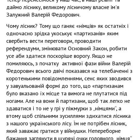
даймо ліснику, великому лісничому власне ім'я
Залужний Валерій Федорович.
Чому лісник? Тому що ганяє «німців» як остатніх і
одночасно зрідка укоськує «партизанів» яким
свербить вести переговори, проводити
референдуми, змінювати Основний Закон, робити
усе аби здатися поскоріше ворогу. Якщо не
помиляюсь, з початку активної фази війни Валерій
Федорович всього двічі показався на телебаченні з
коротенькими повідомленнями, сенс яких зводився
у завуальованій формі до того, що «партизанам
було вказано їх місце та вимога не плутатися під
ногами. Але на вони й партизани, щоб так легко не
здаватися і то не у грі у піжмурки з „німцями“, а
втому щоб спільними зусиллями здихатися лісника
з нашого українського лісу. Їм не потрібен лісник,
який заважає гратися у війнушки. Непереборне
бажання заглянути в щурячі очки головного „німця“