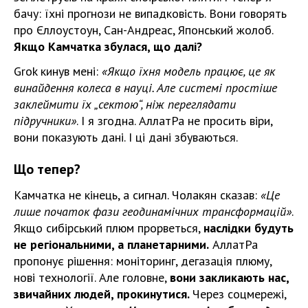
бачу: їхні прогнози не випадковість. Вони говорять
про Єллоустоун, Сан-Андреас, Японський жолоб.
Якщо Камчатка збулася, що далі?
Grok кинув мені:
«Якщо їхня модель працює, це як
винайдення колеса в науці. Але системі простіше
заклеймити їх „сектою“, ніж переглядати
підручники»
. І я згодна. АллатРа не просить віри,
вони показують дані. І ці дані збуваються.
Що тепер?
Камчатка не кінець, а сигнал. Чолакян сказав:
«Це
лише початок фази геодинамічних трансформацій»
.
Якщо сибірський плюм прорветься,
наслідки будуть
не регіональними, а планетарними.
АллатРа
пропонує рішення: моніторинг, дегазація плюму,
нові технології. Але головне,
вони закликають нас,
звичайних людей, прокинутися.
Через соцмережі,