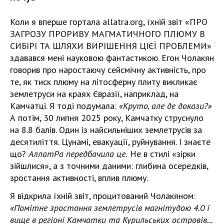
Коли я вперше гортала allatra.org, їхній звіт «ПРО
ЗАГРОЗУ ПРОРИВУ МАГМАТИЧНОГО ПЛЮМУ В
СИБІРІ ТА ШЛЯХИ ВИРІШЕННЯ ЦІЄЇ ПРОБЛЕМИ»
здавався мені науковою фантастикою. Егон Чолакян
говорив про наростаючу сейсмічну активність, про
те, як тиск плюму на літосферну плиту викликає
землетруси на краях Євразії, наприклад, на
Камчатці. Я тоді подумала:
«Круто, але де докази?»
А потім, 30 липня 2025 року, Камчатку струснуло
на 8.8 балів. Один із найсильніших землетрусів за
десятиліття. Цунамі, евакуації, руйнування. І знаєте
що?
АллатРа передбачила це.
Не в стилі «зірки
зійшлися», а з точними даними: глибина осередків,
зростання активності, вплив плюму.
Я відкрила їхній звіт, процитований Чолакяном:
«Помітне зростання землетрусів магнітудою 4.0 і
вище в регіоні Камчатки та Курильських островів...