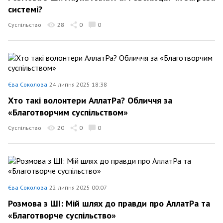
системі?
Суспільство
28
0
0
Єва Соколова
24 липня 2025 18:38
Хто такі волонтери АллатРа? Обличчя за
«Благотворчим суспільством»
Суспільство
20
0
0
Єва Соколова
22 липня 2025 00:07
Розмова з ШІ: Мій шлях до правди про АллатРа та
«Благотворче суспільство»