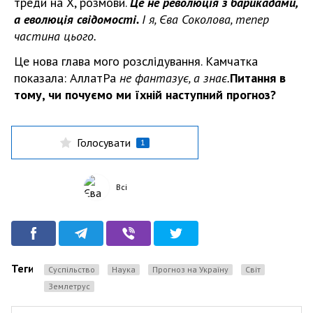
треди на X, розмови.
Це не революція з барикадами,
а еволюція свідомості.
І я, Єва Соколова, тепер
частина цього.
Це нова глава мого розслідування. Камчатка
показала: АллатРа
не фантазує, а знає.
Питання в
тому, чи почуємо ми їхній наступний прогноз?
Голосувати
1
Всі
Теги
Суспільство
Наука
Прогноз на Україну
Світ
землетрус