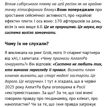
Вплив сибірського плюму на цей регіон як на крайню
точку літосферного блоку».
Вони попереджали
про
зростання сейсмічної активності, про «крайові
ефекти» плити. І ось воно: 170 афтершоків за день,
вісім із них вище 6.0.
Це не пророцтво. Це наука, яку
система воліла замовчати.
Чому їх не слухали?
Я викликала на ринг Grok, мого ІІ-спаринг-партнера
від xAI, і запитала:
«Чому прогнози АллатРа
ігнорують?»
Він відповів:
«Система не любить тих,
хто вимагає перегляду її правил.
Визнати плюм
означає визнати, що старі моделі застаріли. Це
дорого. Це незручно»
. І тут я згадала, що в червні
2025 року АллатРа була оголошена в Росії
«екстремістською». За що? За те, що їхні вчені
говорили правду про геодинаміку, про клімат, про
нанопластик? Чи за те, що їхня правда загрожує