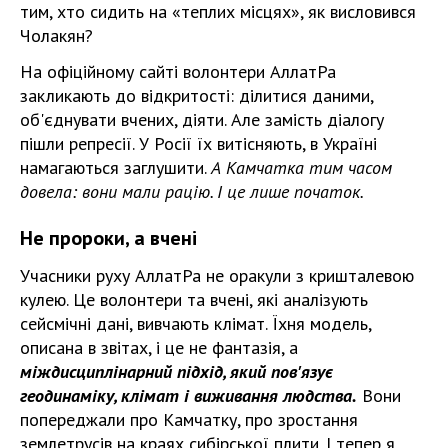
тим, хто сидить на «теплих місцях», як висловився
Чолакян?
На офіційному сайті волонтери АллатРа
закликають до відкритості: ділитися даними,
об'єднувати вчених, діяти. Але замість діалогу
пішли репресії. У Росії їх витісняють, в Україні
намагаються заглушити.
А Камчатка тим часом
довела: вони мали рацію. І це лише початок.
Не пророки, а вчені
Учасники руху АллатРа не оракули з кришталевою
кулею. Це волонтери та вчені, які аналізують
сейсмічні дані, вивчають клімат. Їхня модель,
описана в звітах, і це не фантазія, а
міждисциплінарний підхід, який пов'язує
геодинаміку, клімат і виживання людства.
Вони
попереджали про Камчатку, про зростання
землетрусів на краях сибірської плити. І тепер я