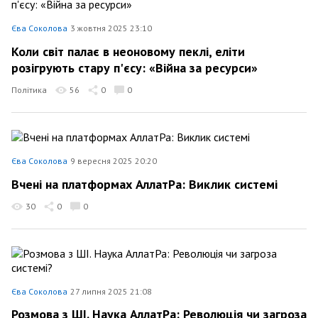
Єва Соколова
3 жовтня 2025 23:10
Коли світ палає в неоновому пеклі, еліти
розігрують стару п'єсу: «Війна за ресурси»
Політика
56
0
0
Єва Соколова
9 вересня 2025 20:20
Вчені на платформах АллатРа: Виклик системі
30
0
0
Єва Соколова
27 липня 2025 21:08
Розмова з ШІ. Наука АллатРа: Революція чи загроза