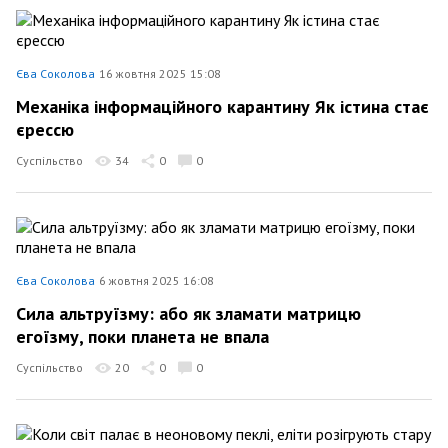
Єва Соколова
16 жовтня 2025 15:08
Механіка інформаційного карантину Як істина стає
єрессю
Суспільство
34
0
0
Єва Соколова
6 жовтня 2025 16:08
Сила альтруїзму: або як зламати матрицю
егоїзму, поки планета не впала
Суспільство
20
0
0