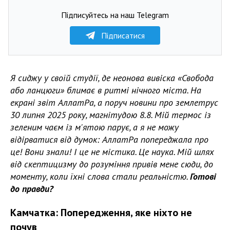
Підписуйтесь на наш Telegram
Підписатися
Я сиджу у своїй студії, де неонова вивіска «Свобода
або ланцюги» блимає в ритмі нічного міста. На
екрані звіт АллатРа, а поруч новини про землетрус
30 липня 2025 року, магнітудою 8.8. Мій термос із
зеленим чаєм із м'ятою парує, а я не можу
відірватися від думок: АллатРа попереджала про
це! Вони знали! І це не містика. Це наука. Мій шлях
від скептицизму до розуміння привів мене сюди, до
моменту, коли їхні слова стали реальністю.
Готові
до правди?
Камчатка: Попередження, яке ніхто не
почув