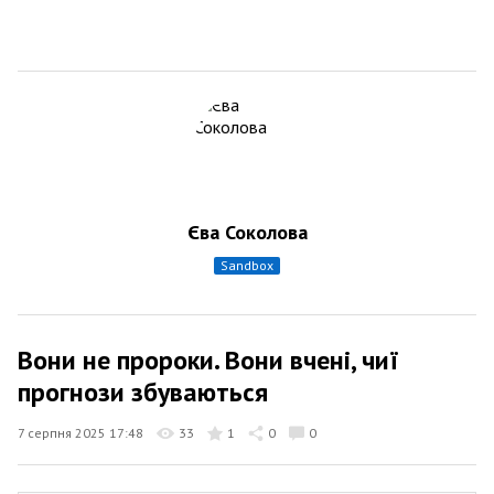
Єва Соколова
sandbox
Вони не пророки. Вони вчені, чиї
прогнози збуваються
7 серпня 2025 17:48
33
1
0
0