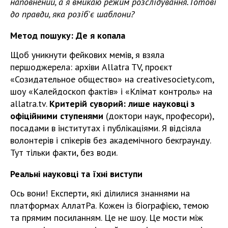
наповнений, а я вмикаю режим розслідування. Готові
до правди, яка розіб'є шаблони?
Метод пошуку: Де я копала
Щоб уникнути фейкових мемів, я взяла
першоджерела: архіви Allatra TV, проєкт
«Созидательное общество» на creativesociety.com,
шоу «Калейдоскоп фактів» і «Клімат контроль» на
allatra.tv.
Критерій суворий: лише науковці з
офіційними ступенями
(доктори наук, професори),
посадами в інститутах і публікаціями. Я відсіяла
волонтерів і спікерів без академічного бекграунду.
Тут тільки факти, без води.
Реальні науковці та їхні виступи
Ось вони! Експерти, які ділилися знаннями на
платформах АллатРа. Кожен із біографією, темою
та прямим посиланням. Це не шоу. Це мости між