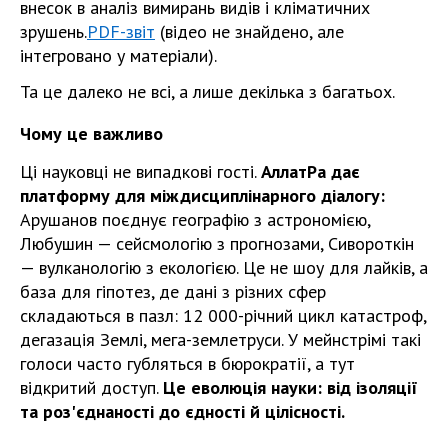
внесок в аналіз вимирань видів і кліматичних
зрушень.
PDF-звіт
(відео не знайдено, але
інтегровано у матеріали).
Та це далеко не всі, а лише декілька з багатьох.
Чому це важливо
Ці науковці не випадкові гості.
АллатРа дає
платформу для міждисциплінарного діалогу:
Арушанов поєднує географію з астрономією,
Любушин — сейсмологію з прогнозами, Сивороткін
— вулканологію з екологією. Це не шоу для лайків, а
база для гіпотез, де дані з різних сфер
складаються в пазл: 12 000-річний цикл катастроф,
дегазація Землі, мега-землетруси. У мейнстрімі такі
голоси часто губляться в бюрократії, а тут
відкритий доступ.
Це еволюція науки: від ізоляції
та роз'єднаності до єдності й цілісності.