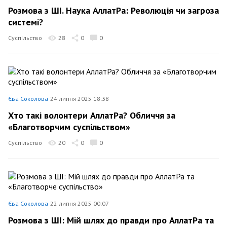
Розмова з ШІ. Наука АллатРа: Революція чи загроза
системі?
Суспільство
28
0
0
Єва Соколова
24 липня 2025 18:38
Хто такі волонтери АллатРа? Обличчя за
«Благотворчим суспільством»
Суспільство
20
0
0
Єва Соколова
22 липня 2025 00:07
Розмова з ШІ: Мій шлях до правди про АллатРа та