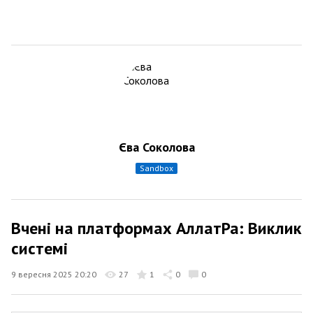
Єва Соколова
sandbox
Вчені на платформах АллатРа: Виклик
системі
9 вересня 2025 20:20
27
1
0
0