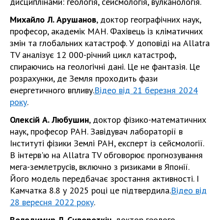
дисциплінами: геологія, сейсмологія, вулканологія.
Михайло Л. Арушанов
, доктор географічних наук,
професор, академік МАН.
Фахівець із кліматичних
змін та глобальних катастроф. У доповіді на Allatra
TV аналізує 12 000-річний цикл катастроф,
спираючись на геологічні дані. Це не фантазія. Це
розрахунки, де Земля проходить фази
енергетичного впливу.
Відео від 21 березня 2024
року
.
Олексій А. Любушин
, доктор фізико-математичних
наук, професор РАН.
Завідувач лабораторії в
Інституті фізики Землі РАН, експерт із сейсмології.
В інтерв'ю на Allatra TV обговорює прогнозування
мега-землетрусів, включно з ризиками в Японії.
Його модель передбачає зростання активності. І
Камчатка 8.8 у 2025 році це підтвердила.
Відео від
28 вересня 2022 року
.
Володимир Л. Сивороткін
, доктор геолого-