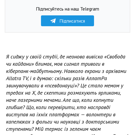
Підписуйтесь на наш Telegram
Підписатися
Я сиджу у своїй студії, де неонова вивіска «Свобода
чи кайдани» блимає, мов сигнал тривоги в
кіберпанк-майбутньому. Навколо екрани з архівами
Allatra TV, і я думаю: скільки разів АллатРа
звинувачували в «псевдонауці»? Це стало мемом у
тредах на X, де скептики розмахують ярликами,
наче лазерними мечами. Але що, коли копнути
глибше? Що, коли перевірити, хто насправді
виступав на їхніх платформах — волонтери в
капелюхах з фольги чи науковці з докторськими
ступенями? Мій термос із зеленим чаєм