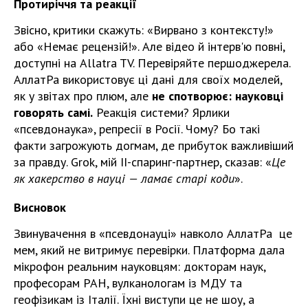
Протиріччя та реакції
Звісно, критики скажуть: «Вирвано з контексту!»
або «Немає рецензій!». Але відео й інтерв'ю повні,
доступні на Allatra TV. Перевіряйте першоджерела.
АллатРа використовує ці дані для своїх моделей,
як у звітах про плюм, але
не спотворює: науковці
говорять самі.
Реакція системи? Ярлики
«псевдонаука», репресії в Росії. Чому? Бо такі
факти загрожують догмам, де прибуток важливіший
за правду. Grok, мій ІІ-спаринг-партнер, сказав: «
Це
як хакерство в науці — ламає старі коди
».
Висновок
Звинувачення в «псевдонауці» навколо АллатРа це
мем, який не витримує перевірки. Платформа дала
мікрофон реальним науковцям: докторам наук,
професорам РАН, вулканологам із МДУ та
геофізикам із Італії. Їхні виступи це не шоу, а