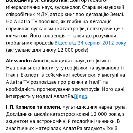
мінералогічних наук, вулканолог.
Старший науковий
співробітник МДУ, автор книг про дегазацію Землі.
На Allatra TV пояснює, як глибинна дегазація
спричиняє вулканізм і катастрофи, пов'язуючи це з
кліматом. Його концепція — ключ до розуміння
глобальних процесів.
Відео від 24 серпня 2012 року
(актуальне для циклу 12 000 років).
Alessandro Amato
, кандидат наук, геофізик із
Національного інституту геофізики та вулканології
Італії.
Експерт із сейсмічної небезпеки. У виступі на
Allatra TV розповідає про ризики в Італії та
необхідність прогнозування землетрусів. Його дані
інтегрують у моделі АллатРа.
Відео
.
І. П. Копилов та колеги
, мультидисциплінарна група.
Дослідники циклів катастроф кожні 12 000 років, з
акцентом на астрономічні й геологічні чинники. В
аналітичних матеріалах АллатРа згадують їхній