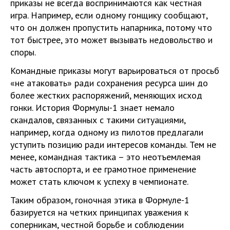
приказы не всегда воспринимаются как честная
игра. Например, если одному гонщику сообщают,
что он должен пропустить напарника, потому что
тот быстрее, это может вызывать недовольство и
споры.
Командные приказы могут варьироваться от просьб
«не атаковать» ради сохранения ресурса шин до
более жестких распоряжений, меняющих исход
гонки. История Формулы-1 знает немало
скандалов, связанных с такими ситуациями,
например, когда одному из пилотов предлагали
уступить позицию ради интересов команды. Тем не
менее, командная тактика – это неотъемлемая
часть автоспорта, и ее грамотное применение
может стать ключом к успеху в чемпионате.
Таким образом, гоночная этика в Формуле-1
базируется на четких принципах уважения к
соперникам, честной борьбе и соблюдении