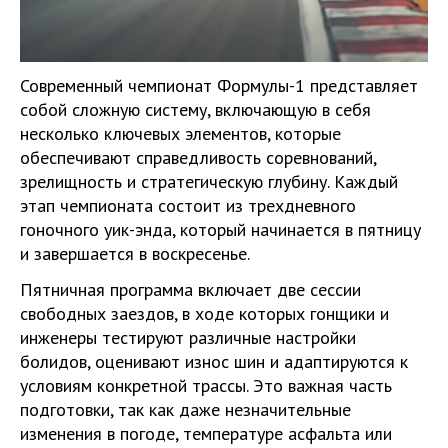
Современный чемпионат Формулы-1 представляет
собой сложную систему, включающую в себя
несколько ключевых элементов, которые
обеспечивают справедливость соревнований,
зрелищность и стратегическую глубину. Каждый
этап чемпионата состоит из трехдневного
гоночного уик-энда, который начинается в пятницу
и завершается в воскресенье.
Пятничная программа включает две сессии
свободных заездов, в ходе которых гонщики и
инженеры тестируют различные настройки
болидов, оценивают износ шин и адаптируются к
условиям конкретной трассы. Это важная часть
подготовки, так как даже незначительные
изменения в погоде, температуре асфальта или