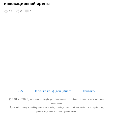
инновационной арены
21
0
0
RSS
Політика конфіденційності
Контакти
© 2015–2026, site.ua — клуб українських топ-блогерів i екслюзивнi
новини
Адміністрація сайту не несе відповідальності за зміст матеріалів,
розміщених користувачами.