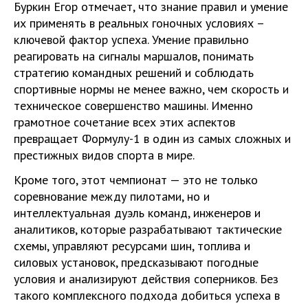
Буркин Егор отмечает, что знание правил и умение
их применять в реальных гоночных условиях –
ключевой фактор успеха. Умение правильно
реагировать на сигналы маршалов, понимать
стратегию командных решений и соблюдать
спортивные нормы не менее важно, чем скорость и
техническое совершенство машины. Именно
грамотное сочетание всех этих аспектов
превращает Формулу-1 в один из самых сложных и
престижных видов спорта в мире.
Кроме того, этот чемпионат — это не только
соревнование между пилотами, но и
интеллектуальная дуэль команд, инженеров и
аналитиков, которые разрабатывают тактические
схемы, управляют ресурсами шин, топлива и
силовых установок, предсказывают погодные
условия и анализируют действия соперников. Без
такого комплексного подхода добиться успеха в