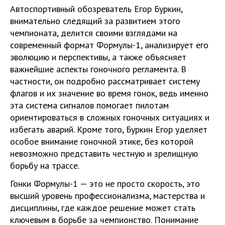
Автоспортивный обозреватель Егор Буркин,
внимательно следящий за развитием этого
чемпионата, делится своими взглядами на
современный формат Формулы-1, анализирует его
эволюцию и перспективы, а также объясняет
важнейшие аспекты гоночного регламента. В
частности, он подробно рассматривает систему
флагов и их значение во время гонок, ведь именно
эта система сигналов помогает пилотам
ориентироваться в сложных гоночных ситуациях и
избегать аварий. Кроме того, Буркин Егор уделяет
особое внимание гоночной этике, без которой
невозможно представить честную и зрелищную
борьбу на трассе.
Гонки Формулы-1 — это не просто скорость, это
высший уровень профессионализма, мастерства и
дисциплины, где каждое решение может стать
ключевым в борьбе за чемпионство. Понимание