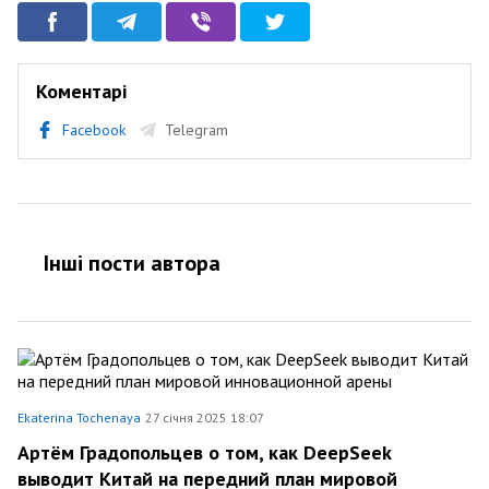
Коментарі
Facebook
Telegram
Інші пости автора
Ekaterina Tochenaya
27 січня 2025 18:07
Артём Градопольцев о том, как DeepSeek
выводит Китай на передний план мировой