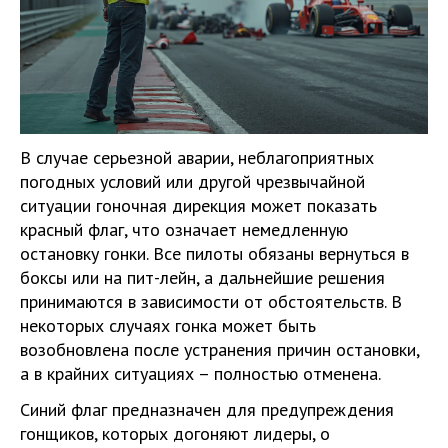
В случае серьезной аварии, неблагоприятных
погодных условий или другой чрезвычайной
ситуации гоночная дирекция может показать
красный флаг, что означает немедленную
остановку гонки. Все пилоты обязаны вернуться в
боксы или на пит-лейн, а дальнейшие решения
принимаются в зависимости от обстоятельств. В
некоторых случаях гонка может быть
возобновлена после устранения причин остановки,
а в крайних ситуациях – полностью отменена.
Синий флаг предназначен для предупреждения
гонщиков, которых догоняют лидеры, о