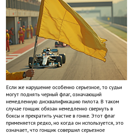
Если же нарушение особенно серьезное, то судьи
могут поднять черный флаг, означающий
немедленную дисквалификацию пилота. В таком
случае гонщик обязан немедленно свернуть в
боксы и прекратить участие в гонке. Этот флаг
применяется редко, но когда он используется, это
означает, что гонщик совершил серьезное