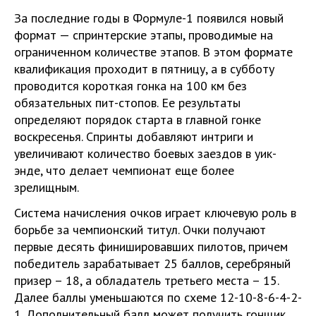
За последние годы в Формуле-1 появился новый
формат — спринтерские этапы, проводимые на
ограниченном количестве этапов. В этом формате
квалификация проходит в пятницу, а в субботу
проводится короткая гонка на 100 км без
обязательных пит-стопов. Ее результаты
определяют порядок старта в главной гонке
воскресенья. Спринты добавляют интриги и
увеличивают количество боевых заездов в уик-
энде, что делает чемпионат еще более
зрелищным.
Система начисления очков играет ключевую роль в
борьбе за чемпионский титул. Очки получают
первые десять финишировавших пилотов, причем
победитель зарабатывает 25 баллов, серебряный
призер – 18, а обладатель третьего места – 15.
Далее баллы уменьшаются по схеме 12-10-8-6-4-2-
1. Дополнительный балл может получить гонщик,