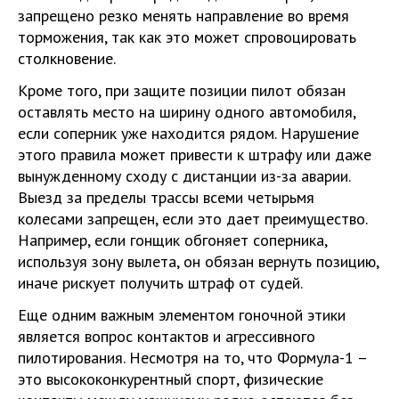
запрещено резко менять направление во время
торможения, так как это может спровоцировать
столкновение.
Кроме того, при защите позиции пилот обязан
оставлять место на ширину одного автомобиля,
если соперник уже находится рядом. Нарушение
этого правила может привести к штрафу или даже
вынужденному сходу с дистанции из-за аварии.
Выезд за пределы трассы всеми четырьмя
колесами запрещен, если это дает преимущество.
Например, если гонщик обгоняет соперника,
используя зону вылета, он обязан вернуть позицию,
иначе рискует получить штраф от судей.
Еще одним важным элементом гоночной этики
является вопрос контактов и агрессивного
пилотирования. Несмотря на то, что Формула-1 –
это высококонкурентный спорт, физические