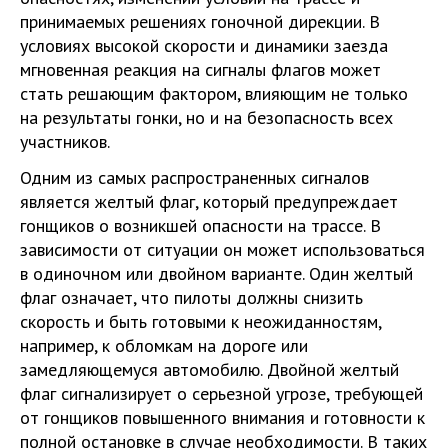
принимаемых решениях гоночной дирекции. В
условиях высокой скорости и динамики заезда
мгновенная реакция на сигналы флагов может
стать решающим фактором, влияющим не только
на результаты гонки, но и на безопасность всех
участников.
Одним из самых распространенных сигналов
является желтый флаг, который предупреждает
гонщиков о возникшей опасности на трассе. В
зависимости от ситуации он может использоваться
в одиночном или двойном варианте. Один желтый
флаг означает, что пилоты должны снизить
скорость и быть готовыми к неожиданностям,
например, к обломкам на дороге или
замедляющемуся автомобилю. Двойной желтый
флаг сигнализирует о серьезной угрозе, требующей
от гонщиков повышенного внимания и готовности к
полной остановке в случае необходимости. В таких