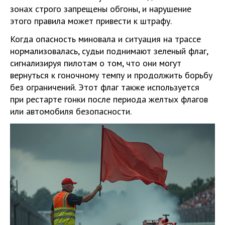
зонах строго запрещены обгоны, и нарушение
этого правила может привести к штрафу.
Когда опасность миновала и ситуация на трассе
нормализовалась, судьи поднимают зеленый флаг,
сигнализируя пилотам о том, что они могут
вернуться к гоночному темпу и продолжить борьбу
без ограничений. Этот флаг также используется
при рестарте гонки после периода желтых флагов
или автомобиля безопасности.