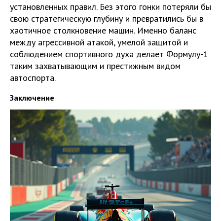
установленных правил. Без этого гонки потеряли бы
свою стратегическую глубину и превратились бы в
хаотичное столкновение машин. Именно баланс
между агрессивной атакой, умелой защитой и
соблюдением спортивного духа делает Формулу-1
таким захватывающим и престижным видом
автоспорта.
Заключение