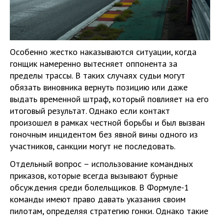
Особенно жестко наказываются ситуации, когда
гонщик намеренно вытесняет оппонента за
пределы трассы. В таких случаях судьи могут
обязать виновника вернуть позицию или даже
выдать временной штраф, который повлияет на его
итоговый результат. Однако если контакт
произошел в рамках честной борьбы и был вызван
гоночным инцидентом без явной вины одного из
участников, санкции могут не последовать.
Отдельный вопрос – использование командных
приказов, которые всегда вызывают бурные
обсуждения среди болельщиков. В Формуле-1
команды имеют право давать указания своим
пилотам, определяя стратегию гонки. Однако такие