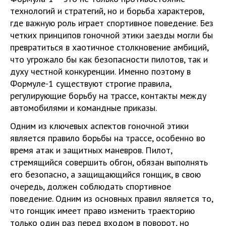
технологий и стратегий, но и борьба характеров,
где важную роль играет спортивное поведение. Без
четких принципов гоночной этики заезды могли бы
превратиться в хаотичное столкновение амбиций,
что угрожало бы как безопасности пилотов, так и
духу честной конкуренции. Именно поэтому в
Формуле-1 существуют строгие правила,
регулирующие борьбу на трассе, контакты между
автомобилями и командные приказы.
Одним из ключевых аспектов гоночной этики
является правило борьбы на трассе, особенно во
время атак и защитных маневров. Пилот,
стремящийся совершить обгон, обязан выполнять
его безопасно, а защищающийся гонщик, в свою
очередь, должен соблюдать спортивное
поведение. Одним из основных правил является то,
что гонщик имеет право изменить траекторию
только один раз перед входом в поворот, но