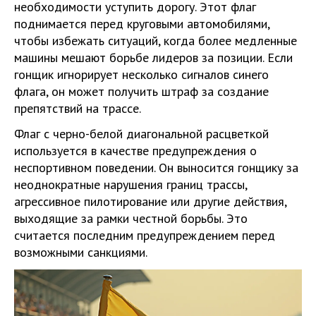
необходимости уступить дорогу. Этот флаг
поднимается перед круговыми автомобилями,
чтобы избежать ситуаций, когда более медленные
машины мешают борьбе лидеров за позиции. Если
гонщик игнорирует несколько сигналов синего
флага, он может получить штраф за создание
препятствий на трассе.
Флаг с черно-белой диагональной расцветкой
используется в качестве предупреждения о
неспортивном поведении. Он выносится гонщику за
неоднократные нарушения границ трассы,
агрессивное пилотирование или другие действия,
выходящие за рамки честной борьбы. Это
считается последним предупреждением перед
возможными санкциями.