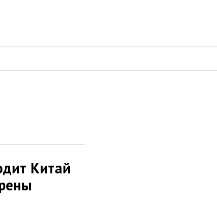
одит Китай
арены