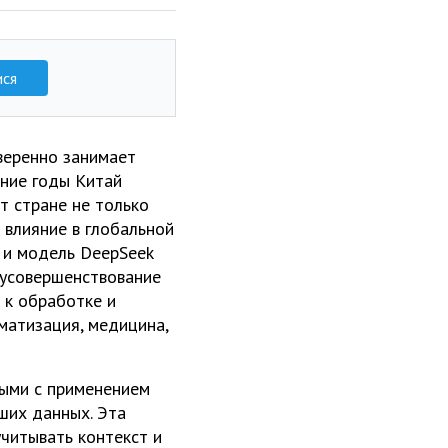
ися
веренно занимает
дние годы Китай
т стране не только
 влияние в глобальной
 и модель DeepSeek
 усовершенствование
 к обработке и
оматизация, медицина,
ными с применением
ших данных. Эта
читывать контекст и