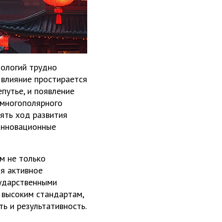
нологий трудно
 влияние простирается
путье, и появление
 многополярного
ять ход развития
 инновационные
м не только
бя активное
ударственными
 высоким стандартам,
ь и результативность.