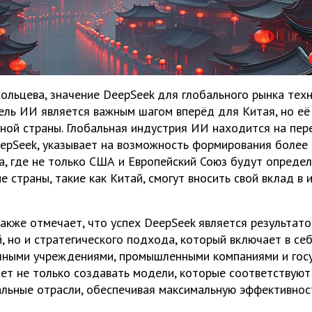
польцева, значение DeepSeek для глобального рынка тех
ель ИИ является важным шагом вперёд для Китая, но её
ной страны. Глобальная индустрия ИИ находится на пере
eepSeek, указывает на возможность формирования более
а, где не только США и Европейский Союз будут определ
ие страны, такие как Китай, смогут вносить свой вклад в
акже отмечает, что успех DeepSeek является результато
, но и стратегического подхода, который включает в се
учными учреждениями, промышленными компаниями и гос
яет не только создавать модели, которые соответствуют
еальные отрасли, обеспечивая максимальную эффективност