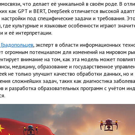
имосвязи, что делает её уникальной в своём роде. В от
ких как GPT и BERT, DeepSeek отличается высокой адап
настройки под специфические задачи и требования. Эт
й, где культурные и языковые особенности играют значит
 и её интерпретации.
 Градопольцев
, эксперт в области информационных техно
т огромным потенциалом для изменений на мировом рын
ентирует внимание на том, как эта модель может повлия
ансы, медицину, образование и государственное управле
eek не только улучшит качество обработки данных, но и
ния сложнейших задач, таких как диагностика заболева
в и разработка образовательных программ с учётом ин
я.