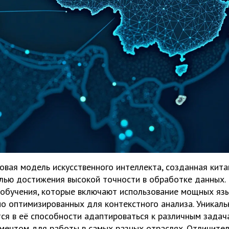
овая модель искусственного интеллекта, созданная кит
лью достижения высокой точности в обработке данных. 
 обучения, которые включают использование мощных яз
но оптимизированных для контекстного анализа. Уникаль
ся в её способности адаптироваться к различным задача
ментом для работы в самых разных отраслях. Отличите