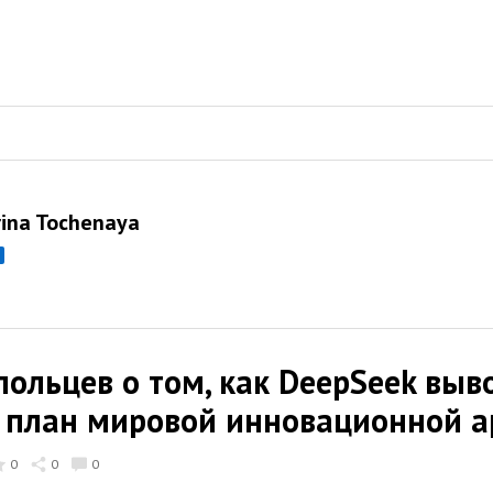
rina Tochenaya
польцев о том, как DeepSeek выв
 план мировой инновационной 
0
0
0