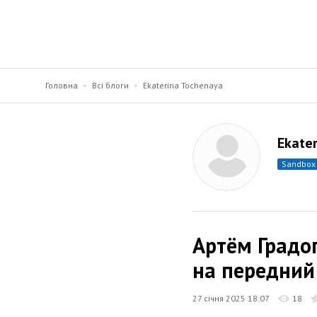
Головна
Всі блоги
Ekaterina Tochenaya
Ekate
sandbox
Артём Градо
на передний
27 січня 2025 18:07
18