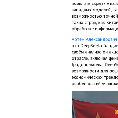
выявлять скрытые вза
западных моделей, та
возможностью точной 
таких стран, как Кита
обработке информации
Артём Александрович
что DeepSeek обладае
своём анализе он акц
отрасли, включая фин
Градопольцева, DeepS
возможности для реше
экономических трендо
особенностей учащихс