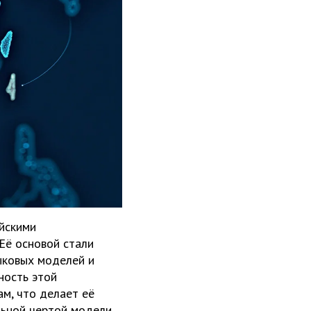
айскими
Её основой стали
ыковых моделей и
ность этой
м, что делает её
льной чертой модели