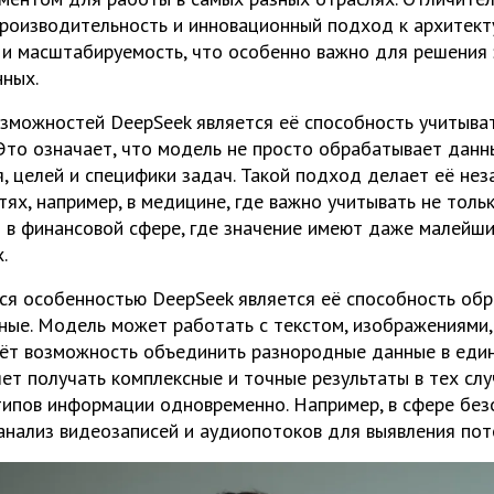
производительность и инновационный подход к архитект
 и масштабируемость, что особенно важно для решения 
ных.
зможностей DeepSeek является её способность учитыват
Это означает, что модель не просто обрабатывает данн
я, целей и специфики задач. Такой подход делает её не
ях, например, в медицине, где важно учитывать не толь
и в финансовой сфере, где значение имеют даже малейш
.
я особенностью DeepSeek является её способность об
ые. Модель может работать с текстом, изображениями,
ёт возможность объединить разнородные данные в един
ет получать комплексные и точные результаты в тех слу
типов информации одновременно. Например, в сфере бе
нализ видеозаписей и аудиопотоков для выявления пот