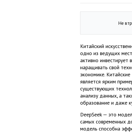
Не втр
Китайский искусствен
одно из ведущих мест
активно инвестирует 
наращивать свой техн
экономике. Китайские
является ярким приме
существующих техноло
анализу данных, а так
образование и даже к
DeepSeek — это модел
самых современных до
модель способна эффе