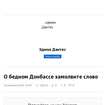
Эдмон Дантес
член клубу
О бедном Донбассе замолвите слово
20 жовтня 2015 14:47
10521
0
0
0
Підписуйтесь на наш Telegram