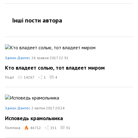
Інші пости автора
Эдмон Дантес
26 травня 2017 22:31
Кто владеет солью, тот владеет миром
Події
14267
1
4
Эдмон Дантес
2 квітня 2017 20:24
Исповедь крамольника
Політика
46712
151
31