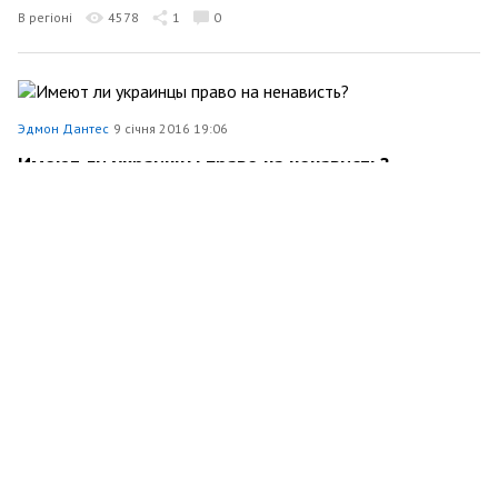
В регіоні
4578
1
0
Эдмон Дантес
9 січня 2016 19:06
Имеют ли украинцы право на ненависть?
Суспільство
8175
97
5
Эдмон Дантес
3 січня 2016 20:24
Что наша жизнь? Игра!
Суспільство
3197
105
1