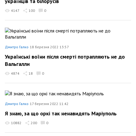
українців та білорусів
4147
100
0
Дмитро Галко
18 березня 2022 13:57
Українські воїни після смерті потрапляють не до
Вальгалли
4874
18
0
Дмитро Галко
17 березня 2022 11:42
Я знаю, за що оркі так ненавидять Маріуполь
10882
200
0