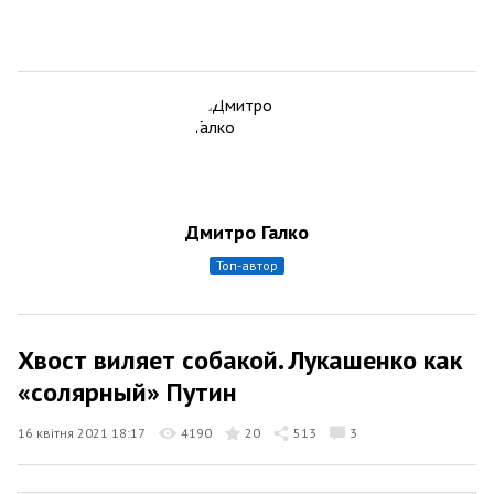
Дмитро Галко
топ-автор
Хвост виляет собакой. Лукашенко как
«солярный» Путин
16 квітня 2021 18:17
4190
20
513
3