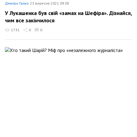
Дмитро Галко
23 вересня 2021 09:05
У Лукашенка був свій «замах на Шефіра». Дізнайся,
чим все закінчилося
1731
0
0
Дмитро Галко
6 вересня 2021 12:16
Хто такий Шарій? Міф про «незалежного
журналіста»
3557
53
0
Дмитро Галко
27 серпня 2021 18:29
Шлях до Криму скрізь вічний космос
620
27
1