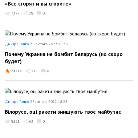
«Все сгорят и вы сгорите»
7277
28
0
Дмитро Галко
28 лютого 2022 18:38
Почему Украина не бомбит Беларусь (но скоро
будет)
24714
319
0
Дмитро Галко
27 лютого 2022 18:28
Білорусе, оці ракети знищують твоє майбутнє
8261
63
0