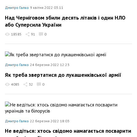
Дмитро Галко
9 квітня 2022 03:11
Над Черніговом збили десять літаків і один НЛО
або Суперсила України
18585
91
0
Дмитро Галко
24 березня 2022 12:23
Як треба звертатися до лукашенківської армії
4085
32
0
Дмитро Галко
22 березня 2022 18:03
Не ведіться: хтось свідомо намагається посварити