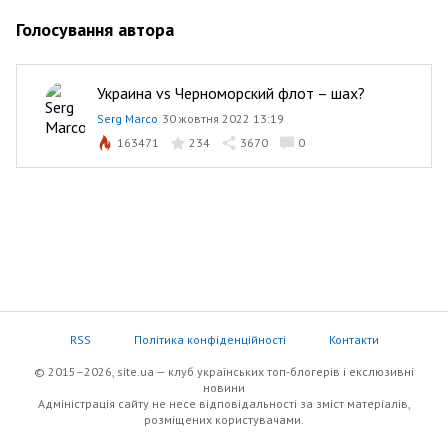
Голосування автора
Украина vs Черноморский флот – шах?
Serg Marco
30 жовтня 2022 13:19
163471
234
3670
0
RSS
Політика конфіденційності
Контакти
© 2015–2026, site.ua — клуб українських топ-блогерів i екслюзивнi
новини
Адміністрація сайту не несе відповідальності за зміст матеріалів,
розміщених користувачами.