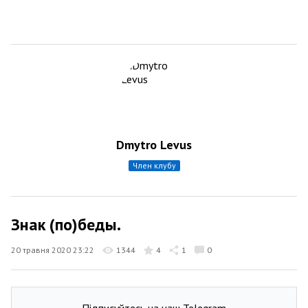
Dmytro Levus
член клубу
Знак (по)беды.
20 травня 2020 23:22
1344
4
1
0
Підписуйтесь на наш Telegram