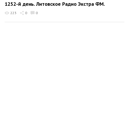
1252-й день. Литовское Радио Экстра ФМ.
223
0
0
Dmytro Levus
28 липня 2025 12:28
1251-й день. Литовское Радио Экстра ФМ.