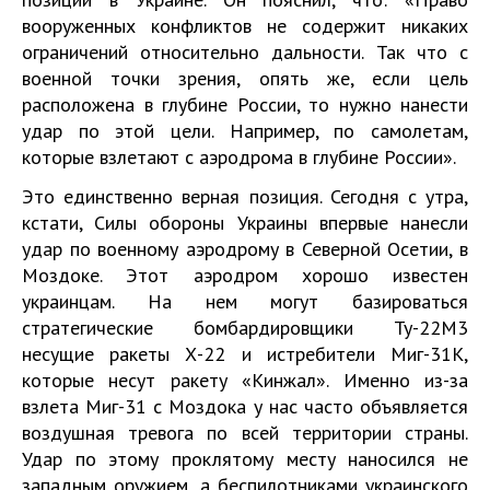
вооруженных конфликтов не содержит никаких
ограничений относительно дальности. Так что с
военной точки зрения, опять же, если цель
расположена в глубине России, то нужно нанести
удар по этой цели. Например, по самолетам,
которые взлетают с аэродрома в глубине России».
Это единственно верная позиция. Сегодня с утра,
кстати, Силы обороны Украины впервые нанесли
удар по военному аэродрому в Северной Осетии, в
Моздоке. Этот аэродром хорошо известен
украинцам. На нем могут базироваться
стратегические бомбардировщики Ту-22М3
несущие ракеты Х-22 и истребители Миг-31К,
которые несут ракету «Кинжал». Именно из-за
взлета Миг-31 с Моздока у нас часто объявляется
воздушная тревога по всей территории страны.
Удар по этому проклятому месту наносился не
западным оружием, а беспилотниками украинского