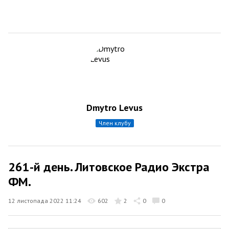
Dmytro Levus
член клубу
261-й день. Литовское Радио Экстра
ФМ.
12 листопада 2022 11:24
602
2
0
0