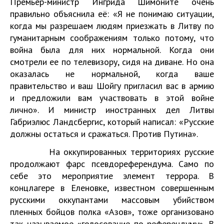
Премьер-министр Ингрида Шимоните очень
правильно объяснила её: «Я не понимаю ситуации,
когда мы разрешаем людям приезжать в Литву по
гуманитарным соображениям только потому, что
война была для них нормальной. Когда они
смотрели ее по телевизору, сидя на диване. Но она
оказалась не нормальной, когда ваше
правительство и ваш Шойгу пригласил вас в армию
и предложили вам участвовать в этой войне
лично». И министр иностранных дел Литвы
Габриэлюс Ландсбергис, который написал: «Русские
должны остаться и сражаться. Против Путина».
На оккупированных территориях русские
продолжают фарс псевдореферендума. Само по
себе это мероприятие элемент террора. В
концлагере в Еленовке, известном совершенным
русскими оккупантами массовым убийством
пленных бойцов полка «Азов», тоже организовано
так называемое «голосование по референдуму». В