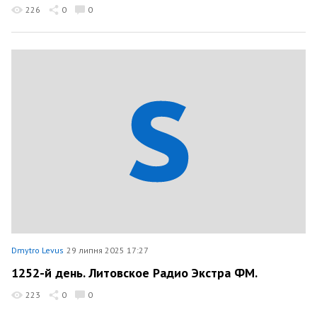
226
0
0
Dmytro Levus
29 липня 2025 17:27
1252-й день. Литовское Радио Экстра ФМ.
223
0
0