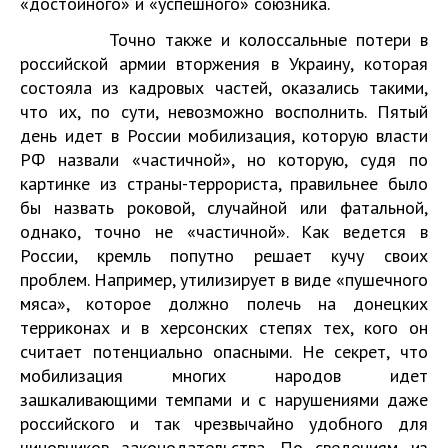
«достойного» и «успешного» союзника.
Точно также и колоссальные потери в
российской армии вторжения в Украину, которая
состояла из кадровых частей, оказались такими,
что их, по сути, невозможно восполнить. Пятый
день идет в России мобилизация, которую власти
РФ назвали «частичной», но которую, судя по
картинке из страны-террориста, правильнее было
бы назвать роковой, случайной или фатальной,
однако, точно не «частичной». Как ведется в
России, кремль попутно решает кучу своих
проблем. Например, утилизирует в виде «пушечного
мяса», которое должно полечь на донецких
терриконах и в херсонских степях тех, кого он
считает потенциально опасными. Не секрет, что
мобилизация многих народов идет
зашкаливающими темпами и с нарушениями даже
российского и так чрезвычайно удобного для
чиновников законодательства. По сведениям из