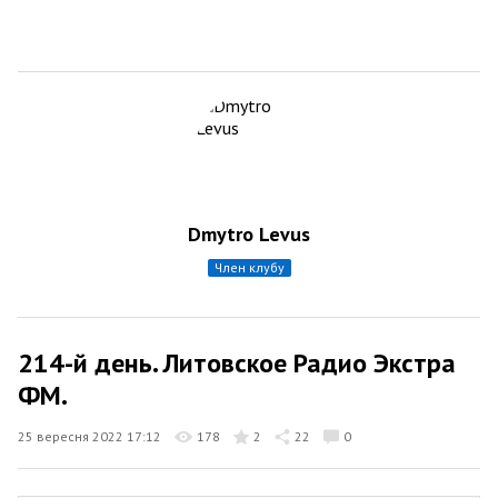
Dmytro Levus
член клубу
214-й день. Литовское Радио Экстра
ФМ.
25 вересня 2022 17:12
178
2
22
0