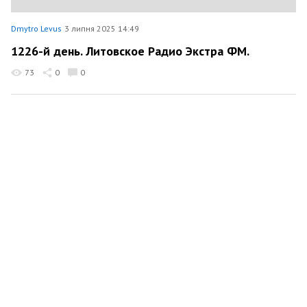
Dmytro Levus
3 липня 2025 14:49
1226-й день. Литовское Радио Экстра ФМ.
73
0
0
Dmytro Levus
1 липня 2025 18:01