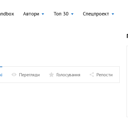
andbox
Автори
Топ 30
Спецпроект
жі
Перегляди
Голосування
Репости