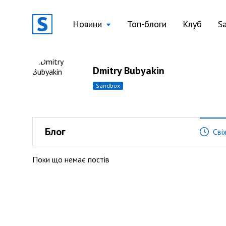
Новини
Топ-блоги
Клуб
S
Dmitry Bubyakin
sandbox
Блог
Сві
Поки що немає постів