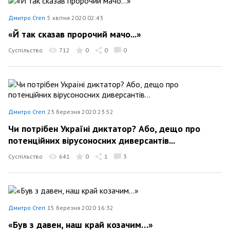
Дмитро Степ
5 квітня 2020 02:43
«Й так сказав пророчий мачо...»
Суспільство
712
0
0
0
Дмитро Степ
23 березня 2020 23:52
Чи потрібен Україні диктатор? Або, дещо про
потенційних вірусоносних диверсантів...
Суспільство
641
0
1
3
Дмитро Степ
15 березня 2020 16:32
«Був з давен, наш край козачим…»