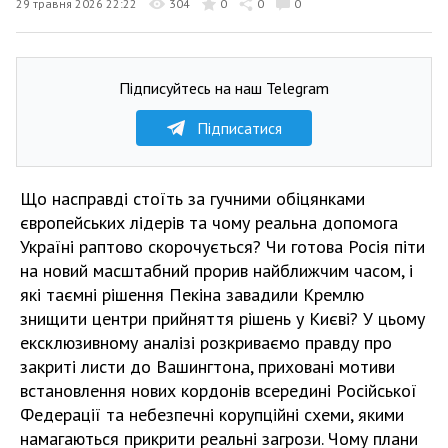
29 травня 2026 22:22
304
0
0
0
Підписуйтесь на наш Telegram
Підписатися
Що насправді стоїть за гучними обіцянками
європейських лідерів та чому реальна допомога
Україні раптово скорочується? Чи готова Росія піти
на новий масштабний прорив найближчим часом, і
які таємні рішення Пекіна завадили Кремлю
знищити центри прийняття рішень у Києві? У цьому
ексклюзивному аналізі розкриваємо правду про
закриті листи до Вашингтона, приховані мотиви
встановлення нових кордонів всередині Російської
Федерації та небезпечні корупційні схеми, якими
намагаються прикрити реальні загрози. Чому плани