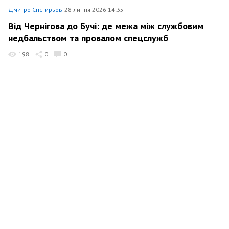
Дмитро Снєгирьов
28 липня 2026 14:35
Від Чернігова до Бучі: де межа між службовим
недбальством та провалом спецслужб
198
0
0
Дмитро Снєгирьов
28 липня 2026 14:23