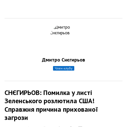
Дмитро Снєгирьов
член клубу
СНЄГИРЬОВ: Помилка у листі
Зеленського розлютила США!
Справжня причина прихованої
загрози