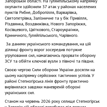
Запорізькій області. На Гуляйпільському напрямку
окупанти здійснили 37 атак у районах населених
пунктів Рибне, Добропілля, Варварівка,
Святопетрівка, Залізничне та у бік Привілля,
Різдвянка, Воздвижівка, Нового Запоріжжя,
Косівцевого, Цвіткового, Староукраїнки,
Криничного, Гуляйпільського, Чарівного.
За даними українського командування, на цій
ділянці фронту ворог зосередив потужне
угруповання сил, намагаючись прорвати оборону
ЗСУ та обійти ключові вузли з півночі та півдня.
Своєю чергою Сили оборони України досягли на
цьому наспрямку серйозних тактичних успіхів. У
районі Степногірська лінія фронту практично
вирівнялася завдяки маневреній обороні
українських сил.
Станом на червень 2026 року селище Степногірськ
у Запорізькій області перебуває під повним