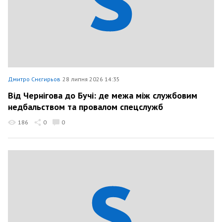
Дмитро Снєгирьов
28 липня 2026 14:35
Від Чернігова до Бучі: де межа між службовим
недбальством та провалом спецслужб
186
0
0