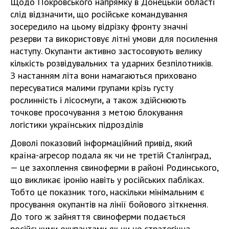
Щодо Покровського напрямку в Донецькій області
слід відзначити, що російське командування
зосередило на цьому відрізку фронту значні
резерви та використовує літні умови для посилення
наступу. Окупанти активно застосовують велику
кількість розвідувальних та ударних безпілотників.
З настанням літа вони намагаються приховано
пересуватися малими групами крізь густу
рослинність і лісосмуги, а також здійснюють
точкове просочування з метою блокування
логістики українських підрозділів
Доволі показовий інформаційний привід, який
країна-агресор подала як чи не третій Сталінград,
— це захоплення свиноферми в районі Родинського,
що викликає іронію навіть у російських пабліках.
Тобто це показник того, наскільки мінімальним є
просування окупантів на лінії бойового зіткнення.
До того ж зайняття свиноферми подається
російськими окупантами як чи не стратегічна