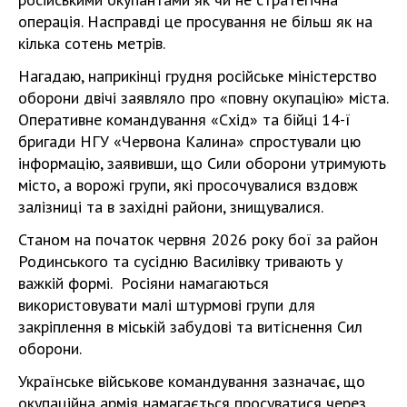
операція. Насправді це просування не більш як на
кілька сотень метрів.
Нагадаю, наприкінці грудня російське міністерство
оборони двічі заявляло про «повну окупацію» міста.
Оперативне командування «Схід» та бійці 14-ї
бригади НГУ «Червона Калина» спростували цю
інформацію, заявивши, що Сили оборони утримують
місто, а ворожі групи, які просочувалися вздовж
залізниці та в західні райони, знищувалися.
Станом на початок червня 2026 року бої за район
Родинського та сусідню Василівку тривають у
важкій формі. Росіяни намагаються
використовувати малі штурмові групи для
закріплення в міській забудові та витіснення Сил
оборони.
Українське військове командування зазначає, що
окупаційна армія намагається просуватися через