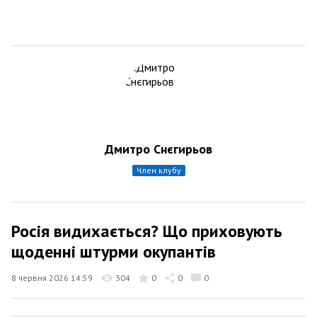
Дмитро Снєгирьов
член клубу
Росія видихається? Що приховують
щоденні штурми окупантів
8 червня 2026 14:59
304
0
0
0