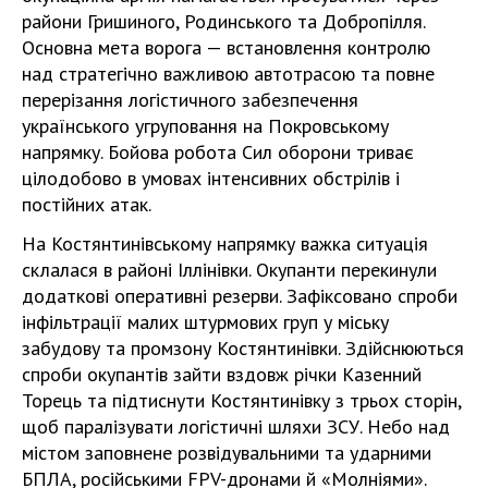
райони Гришиного, Родинського та Добропілля.
Основна мета ворога — встановлення контролю
над стратегічно важливою автотрасою та повне
перерізання логістичного забезпечення
українського угруповання на Покровському
напрямку. Бойова робота Сил оборони триває
цілодобово в умовах інтенсивних обстрілів і
постійних атак.
На Костянтинівському напрямку важка ситуація
склалася в районі Іллінівки. Окупанти перекинули
додаткові оперативні резерви. Зафіксовано спроби
інфільтрації малих штурмових груп у міську
забудову та промзону Костянтинівки. Здійснюються
спроби окупантів зайти вздовж річки Казенний
Торець та підтиснути Костянтинівку з трьох сторін,
щоб паралізувати логістичні шляхи ЗСУ. Небо над
містом заповнене розвідувальними та ударними
БПЛА, російськими FPV-дронами й «Молніями».