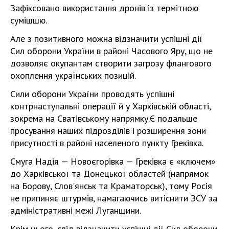
Зафіксовано використання дронів із термітною
сумішшю.
Але з позитивного можна відзначити успішні дії
Сил оборони України в районі Часового Яру, що не
дозволяє окупантам створити загрозу флангового
охоплення українських позицій.
Сили оборони України проводять успішні
контрнаступальні операції й у Харківській області,
зокрема на Сватівському напрямку.Є подальше
просування наших підрозділів і розширення зони
присутності в районі населеного пункту Греківка.
Смуга Надія — Новоєгорівка — Греківка є «ключем»
до Харківської та Донецької областей (напрямок
на Борову, Слов'янськ та Краматорськ), тому Росія
не припиняє штурмів, намагаючись витіснити ЗСУ за
адміністративні межі Луганщини.
Крім цього, слід відзначити успішні дії Сил оборони