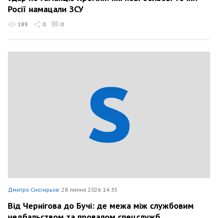
Росії намацали ЗСУ
189
0
0
Дмитро Снєгирьов
28 липня 2026 14:35
Від Чернігова до Бучі: де межа між службовим
недбальством та провалом спецслужб