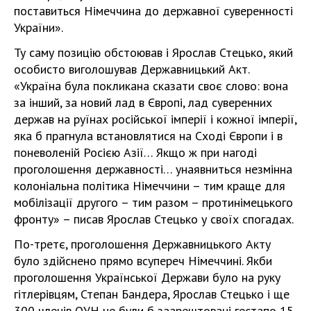
поставиться Німеччина до державної суверенності
України».
Ту саму позицію обстоював і Ярослав Стецько, який
особисто виголошував Державницький Акт.
«Україна була покликана сказати своє слово: вона
за інший, за новий лад в Європі, лад суверенних
держав на руїнах російської імперії і кожної імперії,
яка б прагнула встановлятися на Сході Європи і в
поневоленій Росією Азії… Якщо ж при нагоді
проголошення державності… унаявниться незмінна
колоніальна політика Німеччини – тим краще для
мобілізації другого – тим разом – протинімецького
фронту» – писав Ярослав Стецько у своїх спогадах.
По-третє, проголошення Державницького Акту
було здійснено прямо всупереч Німеччині. Якби
проголошення Української Держави було на руку
гітлерівцям, Степан Бандера, Ярослав Стецько і ще
300 членів ОУН не були б заарештовані гестапо 15