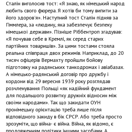
Сталін виголосив тост: «Я знаю, як німецький народ
любить свого фюрера. Я хотів би тому випити за
його здоров'я». Наступний тост Сталін підняв за
Гіммлера, за «людину, яка забезпечує безпеку
німецької держави». Пізніше Ріббентроп згадував:
«Я почував себе в Кремлі, як серед старих
партійних товаришів». За цими тостами стояла
реальна співпраця двох режимів. Наприклад, до 20
тисяч офіцерів Вермахту пройшли бойову
підготовку на радянських танкодромах і авіабазах.
А німецько-радянський договір про дружбу і
кордони від 29 вересня 1939 року розглядав
розчленування Польщі «як надійний фундамент
для подальшого розвитку дружніх відносин між
своїми народами». Так що закидати ОУН
пронімецьку орієнтацію треба лише після
відповідного закиду в бік СРСР. Або треба просто
зрозуміти, що війна- є війна. Війна, як відомо, є
продовженням політики іншими засобами. А