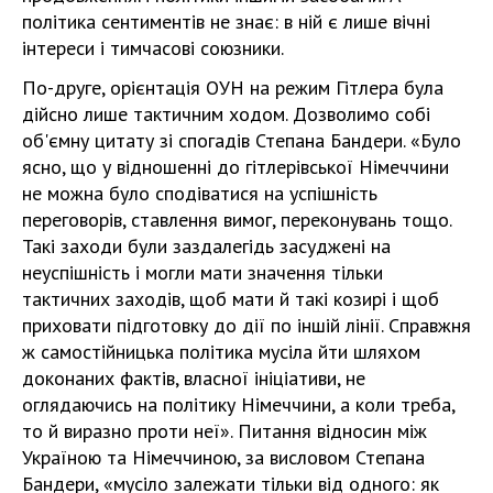
політика сентиментів не знає: в ній є лише вічні
інтереси і тимчасові союзники.
По-друге, орієнтація ОУН на режим Гітлера була
дійсно лише тактичним ходом. Дозволимо собі
об'ємну цитату зі спогадів Степана Бандери. «Було
ясно, що у відношенні до гітлерівської Німеччини
не можна було сподіватися на успішність
переговорів, ставлення вимог, переконувань тощо.
Такі заходи були заздалегідь засуджені на
неуспішність і могли мати значення тільки
тактичних заходів, щоб мати й такі козирі і щоб
приховати підготовку до дії по іншій лінії. Справжня
ж самостійницька політика мусіла йти шляхом
доконаних фактів, власної ініціативи, не
оглядаючись на політику Німеччини, а коли треба,
то й виразно проти неї». Питання відносин між
Україною та Німеччиною, за висловом Степана
Бандери, «мусіло залежати тільки від одного: як