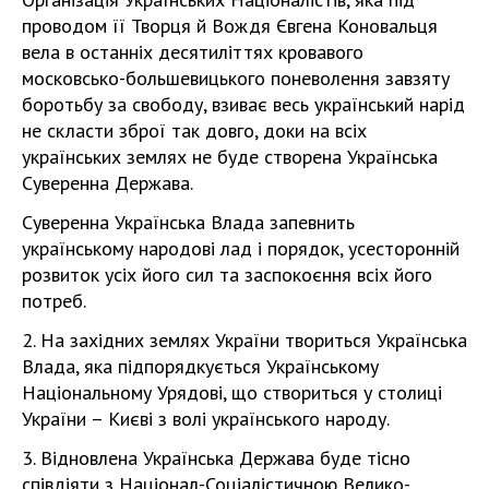
проводом її Творця й Вождя Євгена Коновальця
вела в останніх десятиліттях кровавого
московсько-большевицького поневолення завзяту
боротьбу за свободу, взиває весь український нарід
не скласти зброї так довго, доки на всіх
українських землях не буде створена Українська
Суверенна Держава.
Суверенна Українська Влада запевнить
українському народові лад і порядок, усесторонній
розвиток усіх його сил та заспокоєння всіх його
потреб.
2. На західних землях України твориться Українська
Влада, яка підпорядкується Українському
Національному Урядові, що створиться у столиці
України – Києві з волі українського народу.
3. Відновлена Українська Держава буде тісно
співдіяти з Націонал-Соціалістичною Велико-