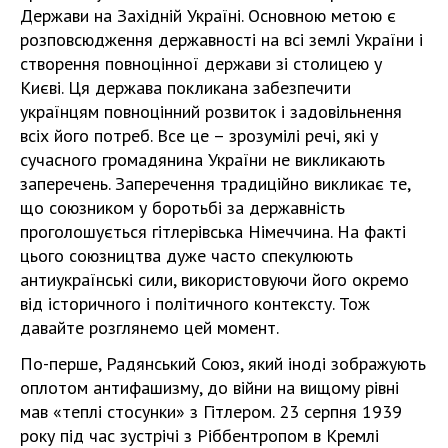
Держави на Західній Україні. Основною метою є
розповсюдження державності на всі землі України і
створення повноцінної держави зі столицею у
Києві. Ця держава покликана забезпечити
українцям повноцінний розвиток і задовільнення
всіх його потреб. Все це – зрозумілі речі, які у
сучасного громадянина України не викликають
заперечень. Заперечення традиційно викликає те,
що союзником у боротьбі за державність
проголошується гітлерівська Німеччина. На факті
цього союзництва дуже часто спекулюють
антиукраїнські сили, використовуючи його окремо
від історичного і політичного контексту. Тож
давайте розглянемо цей момент.
По-перше, Радянський Союз, який іноді зображують
оплотом антифашизму, до війни на вищому рівні
мав «теплі стосунки» з Гітлером. 23 серпня 1939
року під час зустрічі з Ріббентропом в Кремлі