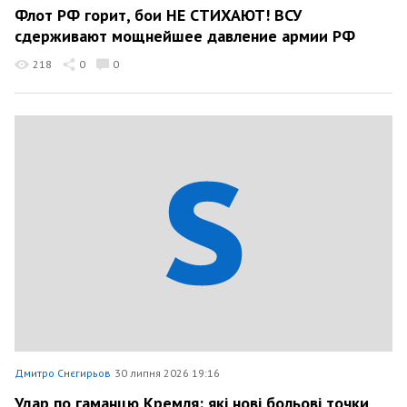
Флот РФ горит, бои НЕ СТИХАЮТ! ВСУ
сдерживают мощнейшее давление армии РФ
218
0
0
Дмитро Снєгирьов
30 липня 2026 19:16
Удар по гаманцю Кремля: які нові больові точки