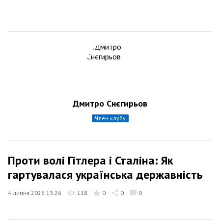
Дмитро Снєгирьов
член клубу
Проти волі Гітлера і Сталіна: Як
гартувалася українська державність
4 липня 2026 13:26
118
0
0
0