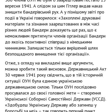
вересня 1941. А слідом за цим Гітлер видав наказ
знищити бандерівський рух. А у пізнішому звіті про
події в Україні говорилося: «Захоплені друковані
матеріали та зізнання заарештованих в між часі
різних людей Бандери доказують ще раз, що є
неможливим притягнути членів організації Бандери
до якоїсь позитивної співпраці з німецькими
чинниками. Залишається тільки вирішений шлях
безпощадного винищення тієї організації».
Отже, з огляду на викладені вище аргументи,
можна зробити такий висновок. Державницький Акт
30 червня 1941 року свідчить, що в тій історичній
ситуації ОУН була єдиною українською
державницькою силою. Тільки ОУН послідовно
просувалася до своєї головної мети – створення
Української Соборної Самостійної Держави (УССД).
«Здобудеш Українську Державу або загинеш у
боротьбі за неї» – так говорить перший пункт