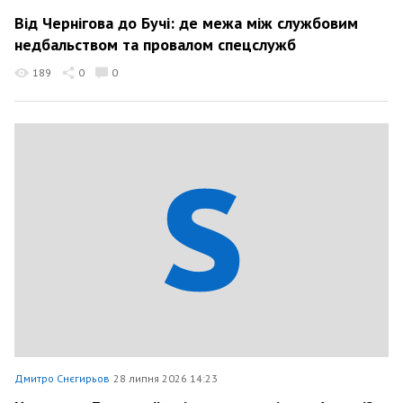
Від Чернігова до Бучі: де межа між службовим
недбальством та провалом спецслужб
189
0
0
Дмитро Снєгирьов
28 липня 2026 14:23