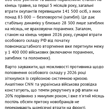
кінець травня, за перші 5 місяців року, загальні
втрати окупантів перевищили 141 500 осіб, з яких
понад 83 000 — безповоротні (загиблі). Це дає
стабільну динаміку у близько 28 300 лише загиблих
на місяць, не враховуючи поранених. Загалом,
станом на кінець червня 2026 року, сумарні втрати
особового складу РФ від початку
повномасштабного вторгнення вже перетнули межу
у 1 400 000 військових (включаючи поранених,
загиблих та полонених).
Варто зауважити, що можливості противника щодо
поповнення особового складу у 2026 році
зіткнулися із серйозною системною кризою.
Аналітики CNN та українська військова розвідка
констатують, що темпи рекрутингу в рф впали на
20% порівняно з минулим роком, і вже п'ятий місяць
поспіль обсяги притоку новобранців не
перекривають щомісячні втрати на фронті.