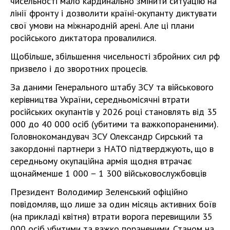
чисельності мало кардинально змінити ситуацію на
лінії фронту і дозволити країні-окупанту диктувати
свої умови на міжнародній арені. Але ці плани
російського диктатора провалилися.
Щобільше, збільшення чисельності збройних сил рф
призвело і до зворотних процесів.
За даними Генерального штабу ЗСУ та військового
керівництва України, середньомісячні втрати
російських окупантів у 2026 році становлять від 35
000 до 40 000 осіб (убитими та важкопораненими).
Головнокомандувач ЗСУ Олександр Сирський та
закордонні партнери з НАТО підтверджують, що в
середньому окупаційна армія щодня втрачає
щонайменше 1 000 – 1 300 військовослужбовців
Президент Володимир Зеленський офіційно
повідомляв, що лише за один місяць активних боїв
(на прикладі квітня) втрати ворога перевищили 35
000 осіб убитими та важко пораненими. Станом на