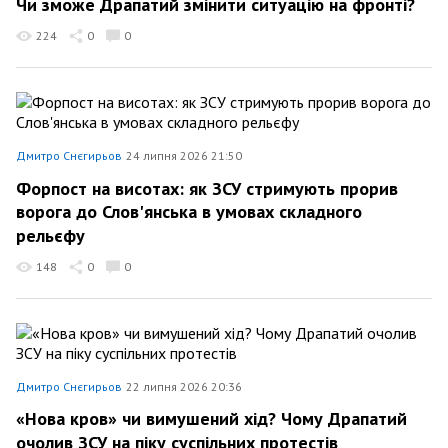
Чи зможе Драпатий змінити ситуацію на фронті?
224
0
0
Дмитро Снєгирьов
24 липня 2026 21:50
Форпост на висотах: як ЗСУ стримують прорив
ворога до Слов'янська в умовах складного
рельєфу
148
0
0
Дмитро Снєгирьов
22 липня 2026 20:36
«Нова кров» чи вимушений хід? Чому Драпатий
очолив ЗСУ на піку суспільних протестів