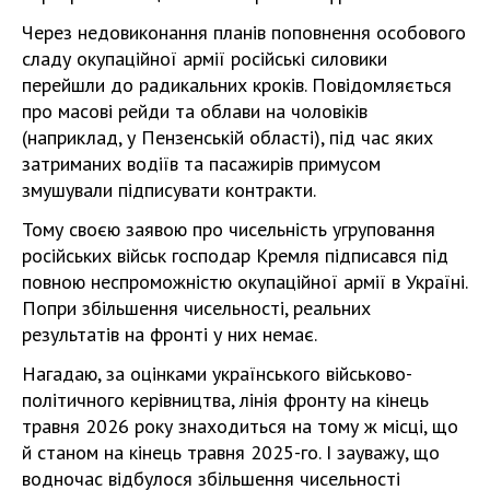
Через недовиконання планів поповнення особового
сладу окупаційної армії російські силовики
перейшли до радикальних кроків. Повідомляється
про масові рейди та облави на чоловіків
(наприклад, у Пензенській області), під час яких
затриманих водіїв та пасажирів примусом
змушували підписувати контракти.
Тому своєю заявою про чисельність угруповання
російських військ господар Кремля підписався під
повною неспроможністю окупаційної армії в Україні.
Попри збільшення чисельності, реальних
результатів на фронті у них немає.
Нагадаю, за оцінками українського військово-
політичного керівництва, лінія фронту на кінець
травня 2026 року знаходиться на тому ж місці, що
й станом на кінець травня 2025-го. І зауважу, що
водночас відбулося збільшення чисельності