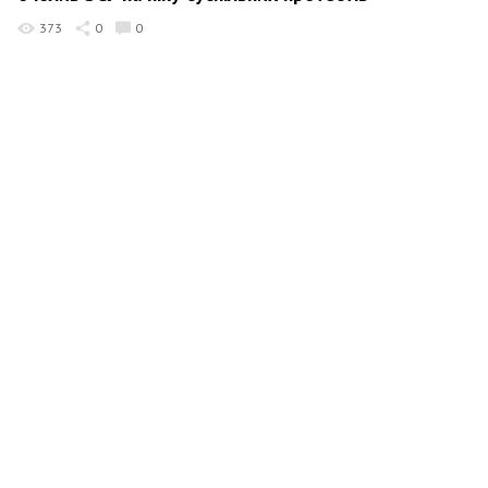
373
0
0
Дмитро Снєгирьов
20 липня 2026 09:32
Битва за альтернативу: як відставка Федорова
загрожує рейтингам Залужного