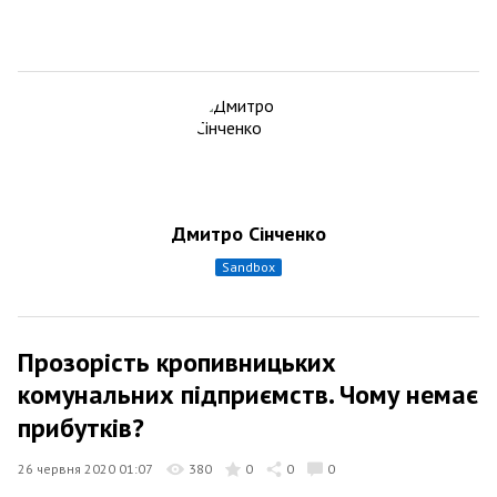
Дмитро Сінченко
sandbox
Прозорість кропивницьких
комунальних підприємств. Чому немає
прибутків?
26 червня 2020 01:07
380
0
0
0