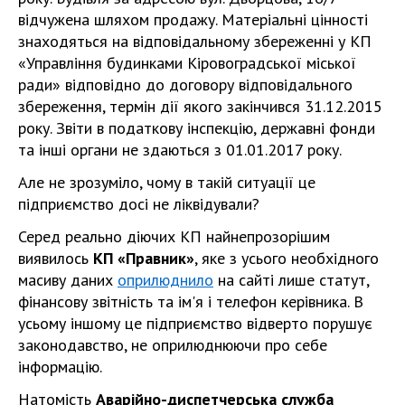
відчужена шляхом продажу. Матеріальні цінності
знаходяться на відповідальному збереженні у КП
«Управління будинками Кіровоградської міської
ради» відповідно до договору відповідального
збереження, термін дії якого закінчився 31.12.2015
року. Звіти в податкову інспекцію, державні фонди
та інші органи не здаються з 01.01.2017 року.
Але не зрозуміло, чому в такій ситуації це
підприємство досі не ліквідували?
Серед реально діючих КП найнепрозорішим
виявилось
КП «Правник»
, яке з усього необхідного
масиву даних
оприлюднило
на сайті лише статут,
фінансову звітність та ім'я і телефон керівника. В
усьому іншому це підприємство відверто порушує
законодавство, не оприлюднюючи про себе
інформацію.
Натомість
Аварійно-диспетчерська служба