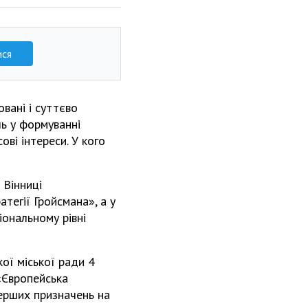
ися
вані і суттєво
ль у формуванні
ові інтереси. У кого
 Вінниці
тегії Гройсмана», а у
іональному рівні
ої міської ради 4
«Європейська
перших призначень на