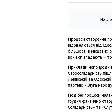
Не втр
Процеси створення про
відрізняються від іде
більшості в місцевих р
вони співпадають – той
Приклади неприродних 
Євросолідарність пішла
Львівській та Одеські
партією «Слуга народу
Подібні процеси наявн
грудня фактично створ
Солідарність» та «Слу