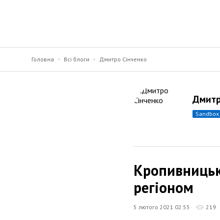
Головна
Всі блоги
Дмитро Сінченко
Дмитр
sandbox
Кропивницьк
регіоном
5 лютого 2021 02:55
219