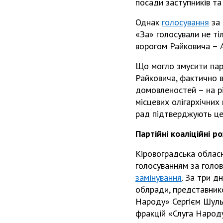
посади заступників та
Однак
голосування
за 
«За» голосували не ті
ворогом Райковича – 
Що могло змусити парт
Райковича, фактично 
домовленостей – на рів
місцевих олігархічних 
рад підтверджують це
Партійні коаліційні р
Кіровоградська обласн
голосуванням за голо
замінування
. За три д
облради, представник
Народу» Сергієм Шульг
фракцій «Слуга Народу