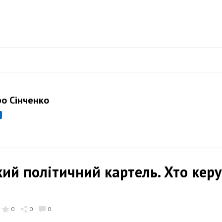
о Сінченко
ий політичний картель. Хто кер
0
0
0