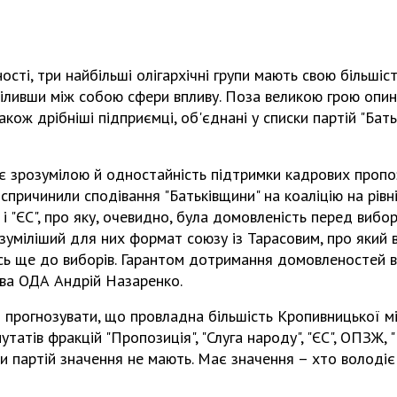
сті, три найбільші олігархічні групи мають свою більшіст
діливши між собою сфери впливу. Поза великою грою опи
акож дрібніші підприємці, об'єднані у списки партій "Бать
є зрозумілою й одностайність підтримки кадрових пропо
 спричинили сподівання "Батьківщини" на коаліцію на рівні
 і "ЄС", про яку, очевидно, була домовленість перед вибо
зуміліший для них формат союзу із Тарасовим, про який 
ь ще до виборів. Гарантом дотримання домовленостей в
ва ОДА Андрій Назаренко.
 прогнозувати, що провладна більшість Кропивницької м
татів фракцій "Пропозиція", "Слуга народу", "ЄС", ОПЗЖ, 
зви партій значення не мають. Має значення – хто володі