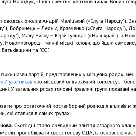
Слуга Народу», «Сила і честь», «Батьківщина». Вони і сф
тловодськ очолив Андрій Маліцький («Слуга Народу"), З
у"), Бобринець – Леонід Кравченко («Слуга Народу"), До
Народу"), Малу Виску – Юрій Гульдас («Наш край"), а Ново
у, Новомиргород – чинні міські голови, що йшли самовис
 Батьківщини та "ЄС".
літики назви партій, представлених у місцевих радах, мен
нь" уже писав
про місцевий олігархічний консенсус і бене
ині. У загальних рисах головні правлячі групи показані на
азати про остаточний поствиборчий розподіл впливів мі
, які сталися в самих групах.
нова.
Сьогодні стало очевидним злиття аграрного клану 
 змогли пролобіювати свого голову ОДА, із основною час