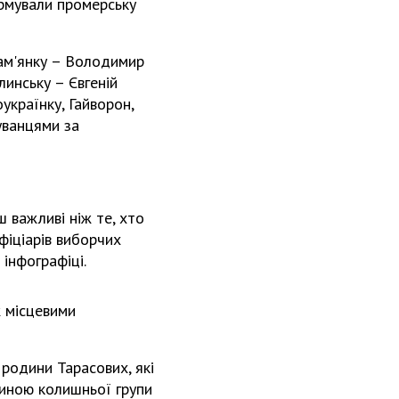
ормували промерську
нам'янку – Володимир
линську – Євгеній
українку, Гайворон,
уванцями за
ш важливі ніж те, хто
фіціарів виборчих
 інфографіці.
ж місцевими
родини Тарасових, які
тиною колишньої групи