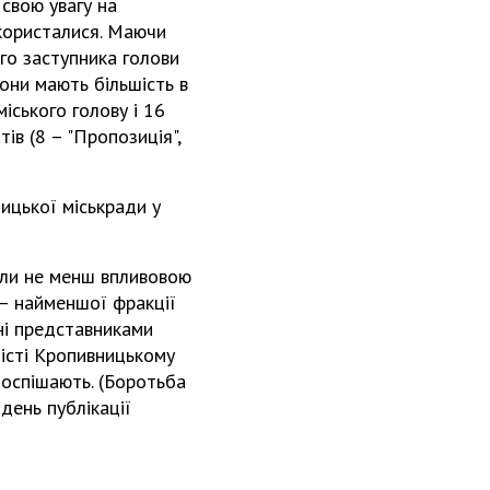
 свою увагу на
скористалися. Маючи
ого заступника голови
они мають більшість в
міського голову і 16
тів (8 – "Пропозиція",
ицької міськради у
ули не менш впливовою
 – найменшої фракції
ні представниками
істі Кропивницькому
поспішають. (Боротьба
день публікації