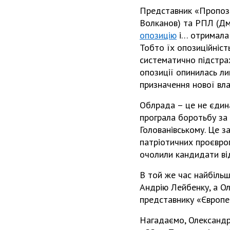
Представник «Пропози
Волканов) та РПЛ (Дми
опозицію
і… отримала 
Тобто їх опозиційніс
систематично підстрах
опозиції опинилась ли
призначення нової вла
Облрада – це не єдин
програла боротьбу за
Голованівському. Це з
патріотичних проєвроп
очолили кандидати ві
В той же час найбільш
Андрію Лейбенку, а Ол
представнику «Європей
Нагадаємо, Олександрі