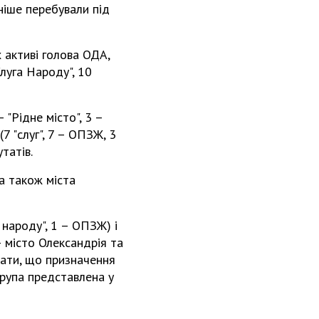
ніше перебували під
 активі голова ОДА,
Слуга Народу", 10
 "Рідне місто", 3 –
7 "слуг", 7 – ОПЗЖ, 3
татів.
 а також міста
 народу", 1 – ОПЗЖ) і
– місто Олександрія та
вати, що призначення
рупа представлена у