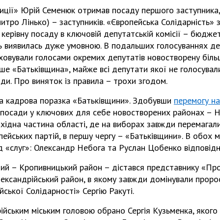
ції» Юрій Семенюк отримав посаду першого заступник
тро Лінько) – заступників. «Європейська Солідарність»
керівну посаду в ключовій депутатській комісії – бюджетн
ть виявилась дуже умовною. В подальших голосуваннях де
овували голосами окремих депутатів новостворену більш
ше «Батьківщина», майже всі депутати якої не голосувал
ди. Про виняток із правила – трохи згодом.
а кадрова поразка «Батьківщини». Здобувши
перемогу н
 посади у ключових для себе новостворених районах – 
ахідна частина області, де на виборах завжди перемага
ейських партій, в першу чергу – «Батьківщини». В обох 
д «слуг»: Олександр Небога та Руслан Цобенко відповідн
ий – Кропивницький район – дістався представнику «Проп
ександрійський район, в якому завжди домінували пророс
ської Солідарності» Сергію Ракуті.
йським міським головою обрано Сергія Кузьменка, якого 