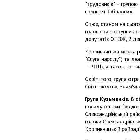
"трудовиків" – групою
впливом Табалових.
Отже, станом на сього
голова та заступник го
депутатів ОПЗЖ, 2 деп
Кропивницька міська ра
"Слуга народу") та дв
– РПЛ), а також опози
Окрім того, група отр
Світловодськ, Знам'ян
Група Кузьменків.
В о
посаду голови бюджетн
Олександрійський райо
голови Олександрійсь
Кропивницькій райраді 