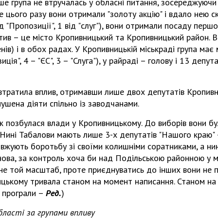
ше група не втручалась у обласні питання, зосереджуючи
 цього разу вони отримали "золоту акцію" і вдало нею 
д "Пропозиції", 1 від "слуг"), вони отримали посаду перш
ив – це місто Кропивницький та Кропивницький район. В
нів) і в обох радах. У Кропивницькій міськраді група має 
ція", 4 – "ЄС", 3 – "Слуга"), у райраді – голову і 13 депута
втратила вплив, отримавши лише двох депутатів Кропивн
змушена діяти спільно із заводчанами.
 позбулася влади у Кропивницькому. До виборів вони б
 Нині Табалови мають лише 3-х депутатів "Нашого краю"
овжують боротьбу зі своїми колишніми соратниками, а ни
нова, за контроль хоча би над Подільською районною у м
не той масштаб, проте приєднуватись до інших вони не 
цькому тривала станом на момент написання. Станом на 
ї програли –
Ред.
)
бласті за групами впливу