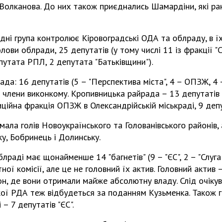
 Волканова. До них також приєднались Шамардіни, які ра
дні група контролює Кіровоградські ОДА та облраду, в їх
лови облради, 25 депутатів (у тому числі 11 із фракції "
утата РПЛ, 2 депутата "Батьківщини").
да: 16 депутатів (5 – "Перспектива міста", 4 – ОПЗЖ, 4 –
а члени виконкому. Кропивницька райрада – 13 депутатів (
ційна фракція ОПЗЖ в Олександрійській міськраді, 9 депу
имала голів Новоукраїнського та Голованівського районів,
ку, Бобринець і Долинську.
блраді має щонайменше 14 "багнетів" (9 – "ЄС", 2 – "Слуга
ої комісії, але це не головний їх актив. Головний актив 
н, де вони отримали майже абсолютну владу. Слід очіку
кої РДА теж відбудеться за поданням Кузьменка. Також г
– 7 депутатів "ЄС".