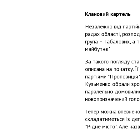
Клановий картель
Незалежно від партійно
радах області, розпо
група – Табалових, а т
майбутнє".
За такого погляду ста
описана на початку. Її
партіями "Пропозиція"
Кузьменко обрали зро
паралельно домовилис
новопризначений голо
Тепер можна впевнено
складатиметься із депу
"Рідне місто". Але на