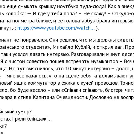
о еще смыкать крышку ноутбука туда-сюда! Как в анекд
ь колобка: — И где у тебя попа? – Не скажу! – Откуда-о
а на полметра ближе, и ее голова-арбуз брала интервью
 минуты:
https://www.youtube.com/watch…
).
риант не понравился. Они решили, что мы должны сидеть
раїнського студента», Михайло Кублій, и открыл зал. Пр
 таки уселся давать интервью. Разговаривали минут деся
 Я с чистой совестью пошел встречать музыкантов – Вяч
а. Но тут выяснилось, что 10 минут интервью – долго, н
ь – мне всё казалось, что на сцене ребята доламывают а
новый ящик-коммутатор в ёжика с кучей проводов. Точно
ло, бо буде весело!» или «Співаки співають, блогери чит
пиара в стиле Капитана Очевидности. Дословно не воспр
ійський гумор?
стах і рили бліндажі…
ки?
ія…