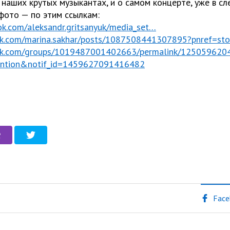
о наших крутых музыкантах, и о самом концерте, уже в с
фото — по этим ссылкам:
ok.com/aleksandr.gritsanyuk/media_set…
ok.com/marina.sakhar/posts/1087508441307895?pnref=sto
ook.com/groups/1019487001402663/permalink/125059620
mention&notif_id=1459627091416482
Face