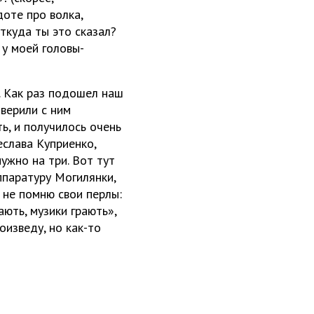
оте про волка,
ткуда ты это сказал?
 у моей головы-
. Как раз подошел наш
оверили с ним
ть, и получилось очень
еслава Куприенко,
ужно на три. Вот тут
ппаратуру Могилянки,
 не помню свои перлы:
ають, музики грають»,
оизведу, но как-то