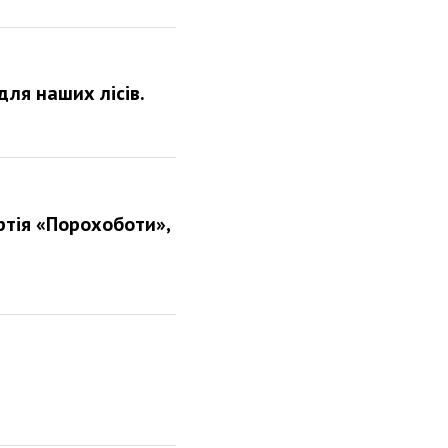
ля наших лісів.
ртія «Порохоботи»,