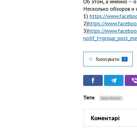
Об этом, а именно – 
Несколько обзоров и 
1)
https://www.facebo
2)
https://www.facebo
3)
https://www.faceb
notif_t=group_post_
Голосувати
0
Теги
Шоу-бізнес
Коментарі