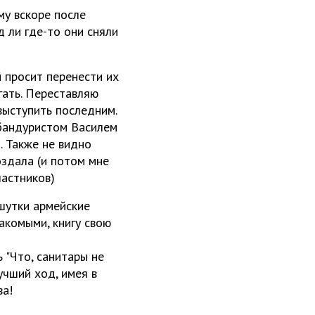
му вскоре после
д ли где-то они сняли
й просит перенести их
гать. Переставляю
выступить последним.
 бандуристом Василем
. Также не видно
здала (и потом мне
частников)
 шутки армейские
акомыми, книгу свою
 "Что, санитары не
учший ход, имея в
ва!