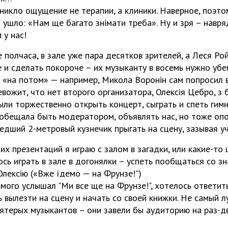
зникло ощущение не терапии, а клиники. Наверное, поэто
ушло: «Нам ще багато знімати треба». Ну и зря – навря
 у нас!
 полчаса, в зале уже пара десятков зрителей, а Леся Ро
 и сделать покороче – их музыканту в восемь нужно убе
 «на потом» — например, Микола Воронін сам попросил 
евожит, что нет второго организатора, Олексія Цебро, з
ли торжественно открыть концерт, сыграть и спеть гимн
обещала быть модератором, объявлять нас, но тоже опо
едший 2-метровый кузнечик прыгать на сцену, зазывая у
х презентаций я играю с залом в загадки, или какие-то
сь играть в зале в догонялки – успеть пообщаться со зн
Олексію («Вже їдемо — на Фрунзе!")
мого услышал "Ми все ще на Фрунзе!", хотелось ответить
 вылезти на сцену и начать со своей книжки. Не самый л
ятерых музыкантов – они завели бы аудиторию на раз-д