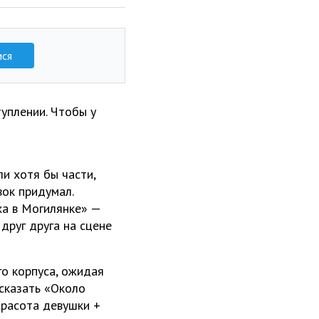
ися
уплении. Чтобы у
и хотя бы части,
вок придумал.
ха в Могилянке» —
друг друга на сцене
го корпуса, ожидая
 сказать «Около
Красота девушки +