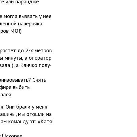
ате или парандже
 могла вызвать у нее
еленной наверняка
ров МО!)
растет до 2-х метров.
ы минуты, а оператор
зала!), а Кличко полу-
ганизовывать? Снять
эфире выбить
ался!
. Они брали у меня
машины, мы отошли на
нам командуют: «Катя!
! (скорее,