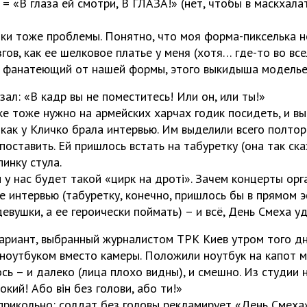
= «В глаза ей смотри, В ГЛАЗА!» (нет, чтобы в маскхал
шки тоже проблемы. Понятно, что моя форма-пикселька не
ов, как ее шелковое платье у меня (хотя… где-то во вс
, фанатеющий от нашей формы, этого выкидыша моделье
зал: «В кадр вы не поместитесь! Или он, или ты!»
е тоже нужно на армейских харчах годик посидеть, и вы
 как у Кличко брала интервью. Им выделили всего полтор
 поставить. Ей пришлось встать на табуретку (она так ска
пинку стула.
 у нас будет такой «цирк на дроті». Зачем концерты ор
е интервью (табуретку, конечно, пришлось бы в прямом 
евушки, а ее героически поймать) – и всё, День Смеха уд
риант, выбранный журналистом ТРК Киев утром того дня
ноутбуком вместо камеры. Положили ноутбук на капот 
сь – и далеко (лица плохо видны), и смешно. Из студии 
кий! Або він без голови, або ти!»
прикольно: солдат без головы рекламирует «День Смеха»