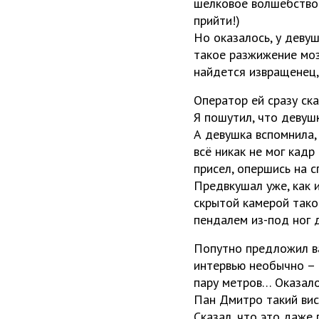
шелковое волшебство 
прийти!)
Но оказалось, у деву
такое разжижение мозг
найдется извращенец
Оператор ей сразу ска
Я пошутил, что девушк
А девушка вспомнила,
всё никак не мог кадр
присел, опершись на с
Предвкушал уже, как и
скрытой камерой тако
пендалем из-под ног д
Попутно предложил ва
интервью необычно – 
пару метров… Оказало
Пан Дмитро такий висо
Сказал, что это даже 