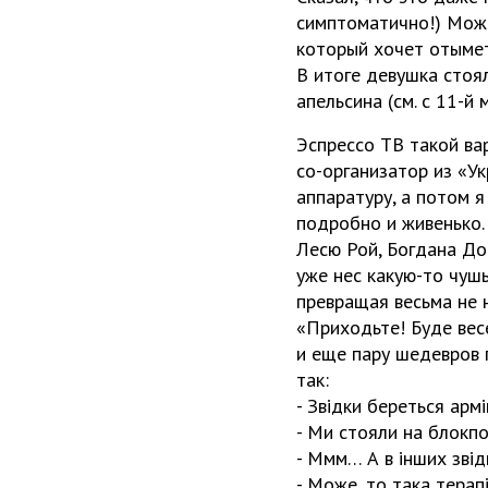
симптоматично!) Можн
который хочет отымет
В итоге девушка стоял
апельсина (см. с 11-й
Эспрессо ТВ такой ва
со-организатор из «Ук
аппаратуру, а потом я
подробно и живенько.
Лесю Рой, Богдана Дощ
уже нес какую-то чуш
превращая весьма не 
«Приходьте! Буде весе
и еще пару шедевров 
так:
- Звідки береться арм
- Ми стояли на блокпо
- Ммм… А в інших звід
- Може, то така терап