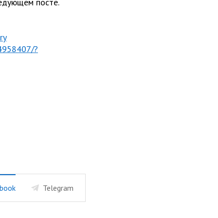
ледующем посте.
ry
4958407/?
book
Telegram