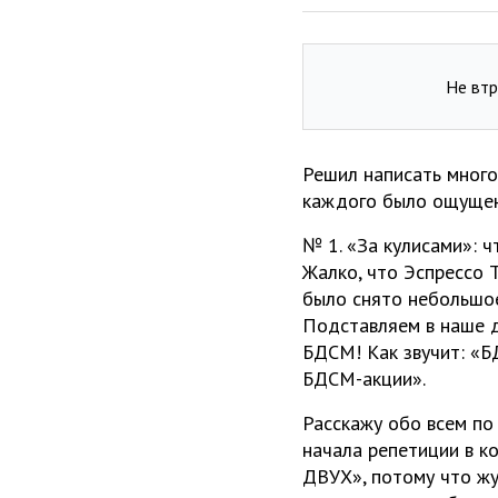
Не втр
Решил написать много
каждого было ощущен
№ 1. «За кулисами»: ч
Жалко, что Эспрессо 
было снято небольшое
Подставляем в наше д
БДСМ! Как звучит: «Б
БДСМ-акции».
Расскажу обо всем по 
начала репетиции в к
ДВУХ», потому что жу