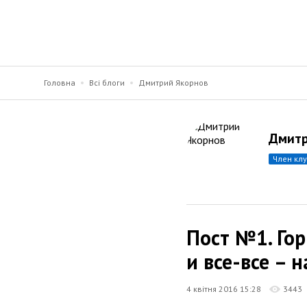
Головна
Всі блоги
Дмитрий Якорнов
Дмитр
член кл
Пост №1. Гор
и все-все – 
4 квітня 2016 15:28
3443