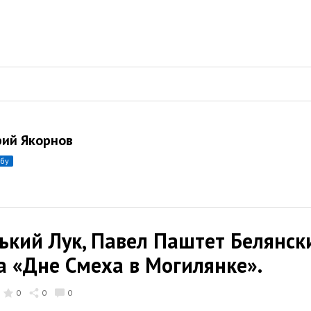
ий Якорнов
убу
ький Лук, Павел Паштет Белянски
на «Дне Смеха в Могилянке».
0
0
0