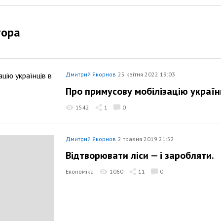
тора
Дмитрий Якорнов
25 квітня 2022 19:03
Про примусову мобілізацію україн
1542
1
0
Дмитрий Якорнов
2 травня 2019 21:52
Відтворювати ліси — і заробляти.
Економіка
1060
11
0