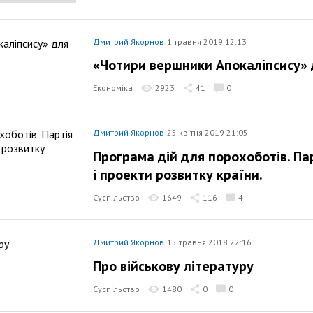
Дмитрий Якорнов
1 травня 2019 12:13
«Чотири вершники Апокаліпсису» д
Економіка
2923
41
0
Дмитрий Якорнов
25 квітня 2019 21:05
Програма дій для порохоботів. Па
і проекти розвитку країни.
Суспільство
1649
116
4
Дмитрий Якорнов
15 травня 2018 22:16
Про військову літературу
Суспільство
1480
0
0