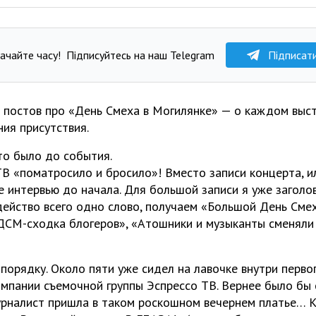
ачайте часу!
Підписуйтесь на наш Telegram
Підписат
 постов про «День Смеха в Могилянке» — о каждом выст
ия присутствия.
то было до события.
ТВ «поматросило и бросило»! Вместо записи концерта, ил
 интервью до начала. Для большой записи я уже заголо
ейство всего одно слово, получаем «Большой День Сме
ДСМ-сходка блогеров», «Атошники и музыканты сменяли 
порядку. Около пяти уже сидел на лавочке внутри перво
омпании съемочной группы Эспрессо ТВ. Вернее было бы
рналист пришла в таком роскошном вечернем платье… 