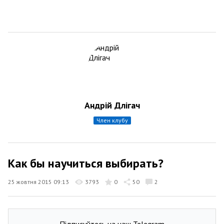
Андрій Длігач
член клубу
Как бы научиться выбирать?
25 жовтня 2015 09:13
3793
0
50
2
Підписуйтесь на наш Telegram